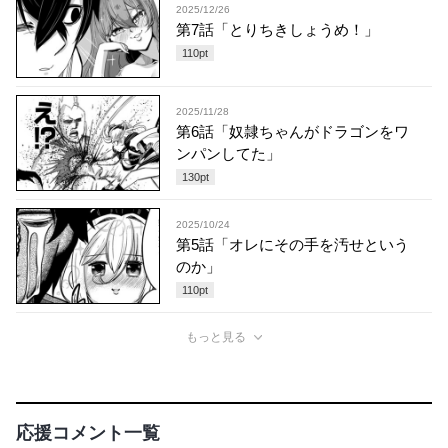
2025/12/26
第7話「とりちきしょうめ！」
110
pt
2025/11/28
第6話「奴隷ちゃんがドラゴンをワ
ンパンしてた」
130
pt
2025/10/24
第5話「オレにその手を汚せという
のか」
110
pt
もっと見る
応援コメント一覧