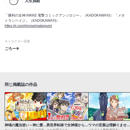
人生負組
「勝利の女神:NIKKE 電撃コミックアンソロジー」（KADOKAWA刊） 「メオ
トランペイジ」（KADOKAWA刊）
https://x.com/jinnseimakegumi
キャラクター原案
ごろー✳︎
同じ掲載誌の作品
神域の魔法使い～神に愛された落第生は魔法学院へ通う～
異世界転移で女神様から祝福を！～いえ、手持ちの異能があるので結構です～@COMIC
ウマの言葉は理解りませんだから静かにしてください！
ケンノジ/ミヤカミヨロズ/乃希
コーダ/壁アキオ
パラダイス農家/高草木こぶ