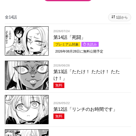
全14話
1話から
2026/07/24
第14話「死闘」
プレミアム対象
先読み
2026年08月28日
に無料公開予定
2026/06/26
第13話「たたけ！ たたけ！ たた
け！」
無料
2026/05/22
第12話「リンチのお時間です」
無料