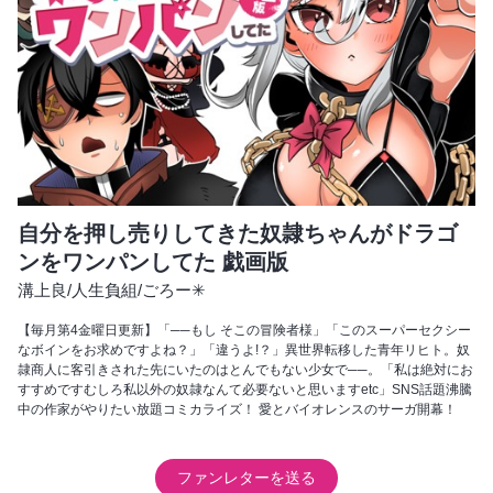
自分を押し売りしてきた奴隷ちゃんがドラゴ
ンをワンパンしてた 戯画版
溝上良
/
人生負組
/
ごろー✳︎
【毎月第4金曜日更新】「──もし そこの冒険者様」「このスーパーセクシー
なボインをお求めですよね？」「違うよ!？」異世界転移した青年リヒト。奴
隷商人に客引きされた先にいたのはとんでもない少女で──。「私は絶対にお
すすめですむしろ私以外の奴隷なんて必要ないと思いますetc」SNS話題沸騰
中の作家がやりたい放題コミカライズ！ 愛とバイオレンスのサーガ開幕！
ファンレターを送る