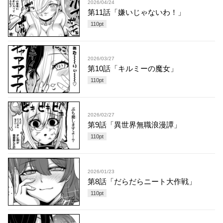
2026/04/24
第11話「嫌いじゃないわ！」
110
pt
2026/03/27
第10話「キルミーの魔女」
110
pt
2026/02/27
第9話「異世界無職浪漫譚」
110
pt
2026/01/23
第8話「だらだらニート大作戦」
110
pt