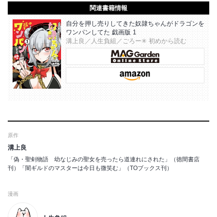
関連書籍情報
自分を押し売りしてきた奴隷ちゃんがドラゴンを
ワンパンしてた 戯画版 1
溝上良／人生負組／ごろー✳︎ 初めから読む
原作
溝上良
「偽・聖剣物語 幼なじみの聖女を売ったら道連れにされた」（徳間書店
刊）「闇ギルドのマスターは今日も微笑む」（TOブックス刊）
漫画