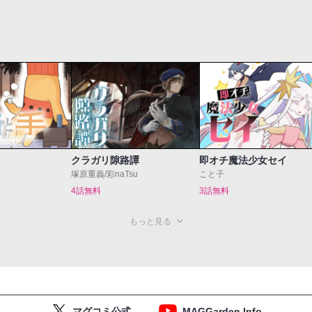
クラガリ隙路譚
即オチ魔法少女セイ
塚原重義/彩naTsu
こと子
4話無料
3話無料
もっと見る
マグコミ公式
MAGGarden Info