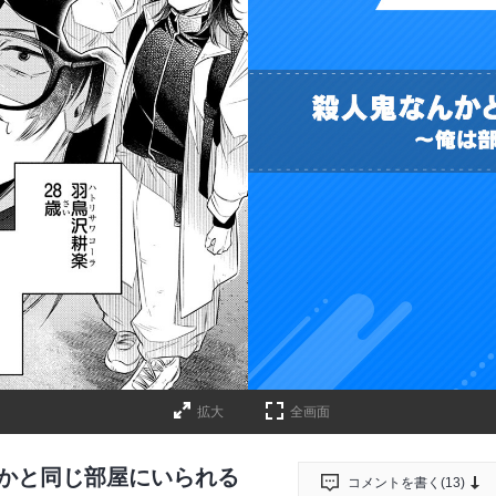
拡大
全画面
んかと同じ部屋にいられる
コメントを書く(
13
)