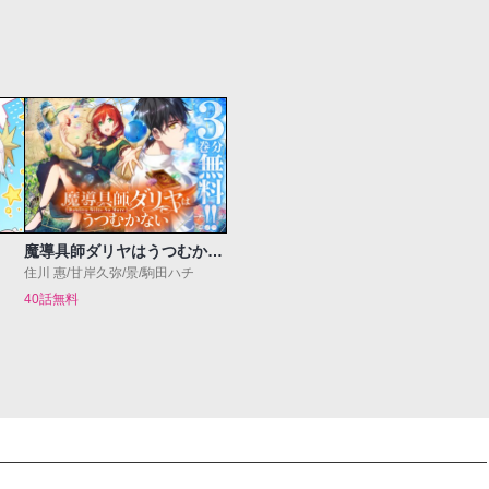
魔導具師ダリヤはうつむかない ～Dahliya Wilts No More～
住川 惠/甘岸久弥/景/駒田ハチ
40話無料