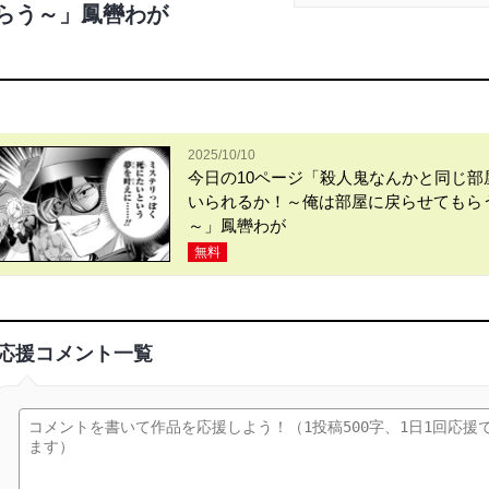
らう～」鳳轡わが
2025/10/10
今日の10ページ「殺人鬼なんかと同じ部
いられるか！～俺は部屋に戻らせてもら
～」鳳轡わが
無料
応援コメント一覧