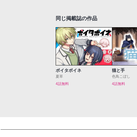
同じ掲載誌の作品
ボイタボイネ
猫と手
夏草
色鳥こぼし
4話無料
4話無料