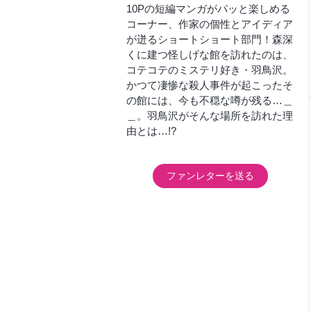
10Pの短編マンガがパッと楽しめる
コーナー、作家の個性とアイディア
が迸るショートショート部門！森深
くに建つ怪しげな館を訪れたのは、
コテコテのミステリ好き・羽鳥沢。
かつて凄惨な殺人事件が起こったそ
の館には、今も不穏な噂が残る…＿
＿。羽鳥沢がそんな場所を訪れた理
由とは…!?
ファンレターを送る