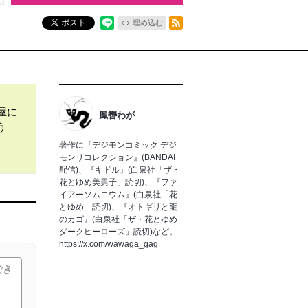
RSSフィード
ポスト
埋め込む
屋に
鳳轡わが
う
著作に『デジモンコミック デジ
モンリコレクション』(BANDAI
配信)、『キドル』(白泉社「ザ・
花とゆめ美男子」読切)、『ファ
イアーソムニウム』(白泉社「花
とゆめ」読切)、『オトギリと龍
のカゴ』(白泉社「ザ・花とゆめ
ダークヒーローズ」読切)など。
https://x.com/wawaga_gag