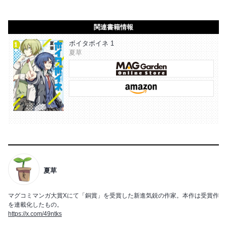
関連書籍情報
ボイタボイネ 1
夏草
夏草
マグコミマンガ大賞Xにて「銅賞」を受賞した新進気鋭の作家。本作は受賞作
を連載化したもの。
https://x.com/49ntks