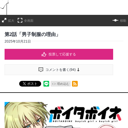
拡大
全画面
移動
第2話「男子制服の理由」
2025年10月21日
投票して応援する
コメントを書く(
94
)
RSSフィード
ポスト
埋め込む