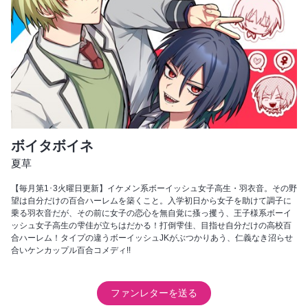
ボイタボイネ
夏草
【毎月第1･3火曜日更新】イケメン系ボーイッシュ女子高生・羽衣音。その野
望は自分だけの百合ハーレムを築くこと。入学初日から女子を助けて調子に
乗る羽衣音だが、その前に女子の恋心を無自覚に搔っ攫う、王子様系ボーイ
ッシュ女子高生の雫佳が立ちはだかる！打倒雫佳、目指せ自分だけの高校百
合ハーレム！タイプの違うボーイッシュJKがぶつかりあう、仁義なき沼らせ
合いケンカップル百合コメディ!!
ファンレターを送る