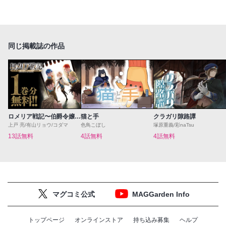
同じ掲載誌の作品
ロメリア戦記〜伯爵令嬢、魔王を倒した後も人類やばそうだから軍隊組織する〜
猫と手
クラガリ隙路譚
上戸 亮/有山リョウ/コダマ
色鳥こぼし
塚原重義/彩naTsu
13話無料
4話無料
4話無料
マグコミ公式
MAGGarden Info
トップページ
オンラインストア
持ち込み募集
ヘルプ