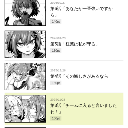
2026/02/27
第6話「あなたが一番強いですか
ら」
140
pt
2026/01/23
第5話「杠葉は私が守る」
130
pt
2025/12/26
第4話「その悔しさがあるなら」
130
pt
2025/11/28
第3話「チームに入ると言いました
わ！」
130
pt