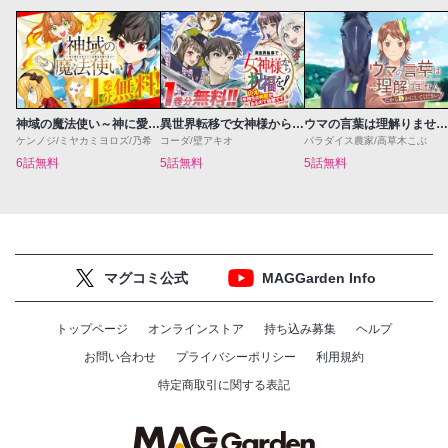
神域の魔法使い～神に愛された落第生は魔法学院へ通う～
異世界転移で女神様から祝福を！～いえ、手持ちの異能があるので結構です～@COMIC
ウマの言葉は理解りませんだから静かにしてください！
ケンノジ/ミヤカミヨロズ/乃希
コーダ/壁アキオ
パラダイス農家/高草木こぶ
6話無料
5話無料
5話無料
マグコミ公式
MAGGarden Info
トップページ
オンラインストア
持ち込み募集
ヘルプ
お問い合わせ
プライバシーポリシー
利用規約
特定商取引に関する表記