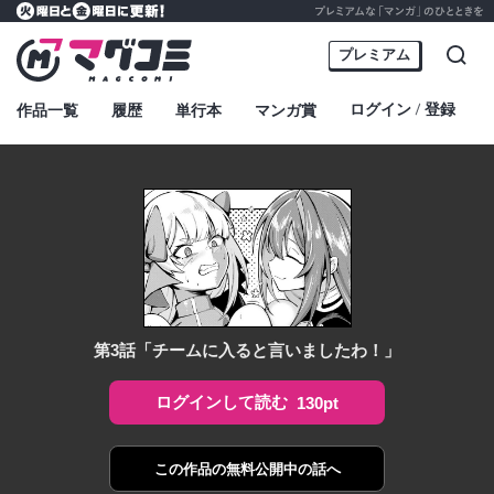
プレミアムな「マンガ」のひとときを
火曜日と金曜日に更新！
マグコミ – Mag Garden Comic Online
プレミアム
検索
ログイン
登録
作品一覧
履歴
単行本
マンガ賞
・
第3話「チームに入ると言いましたわ！」
ログインして読む
130pt
この作品の
無料公開中の話へ