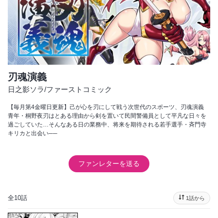
刃魂演義
日之影ソラ
/
ファーストコミック
【毎月第4金曜日更新】己が心を刃にして戦う次世代のスポーツ、刃魂演義
青年・桐野夜刃はとある理由から剣を置いて民間警備員として平凡な日々を
過ごしていた…そんなある日の業務中、将来を期待される若手選手・斉門寺
キリカと出会い──
ファンレターを送る
全10話
1話から