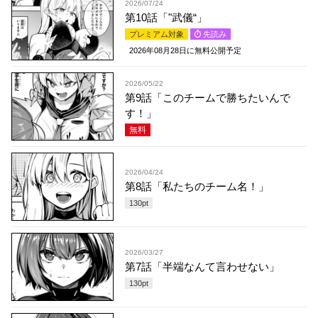
2026/07/24
第10話「"武儀“」
プレミアム対象
先読み
2026年08月28日
に無料公開予定
2026/05/22
第9話「このチームで勝ちたいんで
す！」
無料
2026/04/24
第8話「私たちのチーム名！」
130
pt
2026/03/27
第7話「半端なんて言わせない」
130
pt