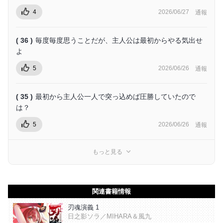
4
2026/06/27
通報
( 36 )
毎度毎度思うことだが、主人公は最初からやる気出せ
よ
5
2026/06/26
通報
( 35 )
最初から主人公一人で突っ込めば圧勝していたので
は？
5
2026/06/26
通報
もっと見る
関連書籍情報
刃魂演義 1
日之影ソラ／MIHARA＆風九