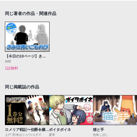
同じ著者の作品・関連作品
【今日の10ページ】きみは青いこもれび
相模
1話無料
同じ掲載誌の作品
ロメリア戦記〜伯爵令嬢、魔王を倒した後も人類やばそうだから軍隊組織する〜
ボイタボイネ
猫と手
上戸 亮/有山リョウ/コダマ
夏草
色鳥こぼし