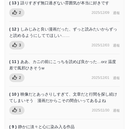
( 13 )
語りすぎず無口過ぎない雰囲気が本当に好きです
2
2025/12/09
通報
( 12 )
しみじみと良い漫画だった、ずっと読みたいからずっ
と読めるようにしててほしい……
3
2025/12/03
通報
( 11 )
ああ、カニの前にこっちを読めば良かった…orz 温度
差で風邪ひきそうw
2
2025/12/01
通報
( 10 )
映像だとあっさりしすぎて、文章だと行間を探し続け
てしまいそう 漫画だからこその間合いってあるよね
1
2025/11/30
通報
( 9 )
静かに淡々と心に染み入る作品