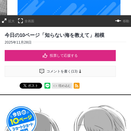
拡大
全画面
移動
今日の10ページ「知らない海を教えて」相模
2025年11月28日
投票して応援する
コメントを書く(
13
)
RSSフィード
ポスト
埋め込む