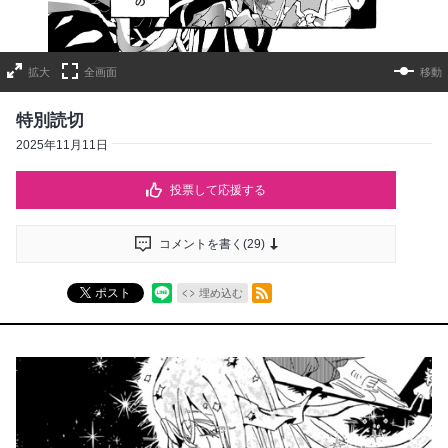
拡大
全画面
移動
特別読切
2025年11月11日
投票して応援する
コメントを書く(
29
)
RSSフィード
ポスト
埋め込む