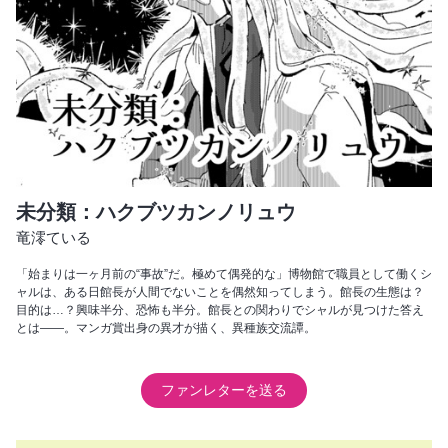
未分類：ハクブツカンノリュウ
竜澪ている
「始まりは一ヶ月前の“事故”だ。極めて偶発的な」博物館で職員として働くシ
ャルは、ある日館長が人間でないことを偶然知ってしまう。館長の生態は？
目的は…？興味半分、恐怖も半分。館長との関わりでシャルが見つけた答え
とは――。マンガ賞出身の異才が描く、異種族交流譚。
ファンレターを送る