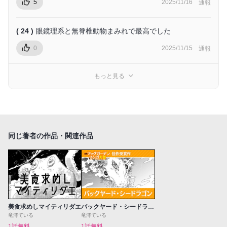
5
2025/11/16
通報
( 24 )
眼鏡理系と無脊椎動物まみれで最高でした
0
2025/11/15
通報
もっと見る
同じ著者の作品・関連作品
美食求めしマイティリダエ
バックヤード・シードラゴン
竜澪ている
竜澪ている
1話無料
1話無料