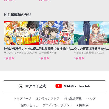
同じ掲載誌の作品
神域の魔法使い～神に愛された落第生は魔法学院へ通う～
異世界転移で女神様から祝福を！～いえ、手持ちの異能があるので結構です～@COMIC
ウマの言葉は理解りませんだから静かにしてください！
ケンノジ/ミヤカミヨロズ/乃希
コーダ/壁アキオ
パラダイス農家/高草木こぶ
6話無料
5話無料
5話無料
マグコミ公式
MAGGarden Info
トップページ
オンラインストア
持ち込み募集
ヘルプ
お問い合わせ
プライバシーポリシー
利用規約