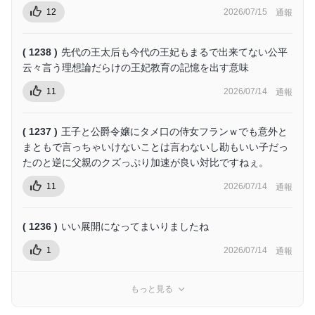
12
2026/07/15
通報
( 1238 )
先代の王太后も今代の王妃もまるで出来てない公平
云々言う理想論だらけの王妃教育の記憶を出す意味
11
2026/07/14
通報
( 1237 )
王子と公爵令嬢にタメ口の侍女フランｗでも意外と
まともで言っちゃいけないことは言わないし勘もいい子だっ
たのと逆に父親のクズっぷり加速が良い対比ですねぇ。
11
2026/07/14
通報
( 1236 )
いい展開になってまいりましたね
1
2026/07/14
通報
もっと見る