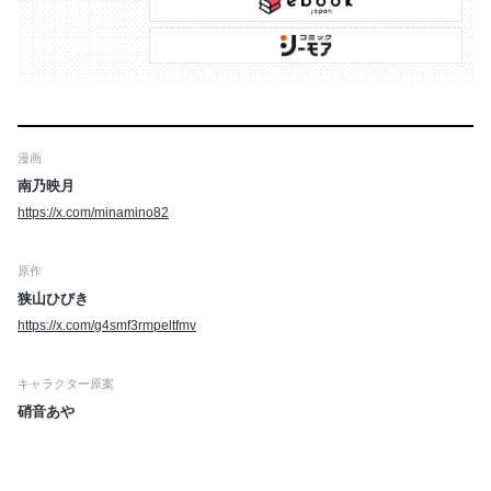
漫画
南乃映月
https://x.com/minamino82
原作
狭山ひびき
https://x.com/g4smf3rmpeltfmv
キャラクター原案
硝音あや