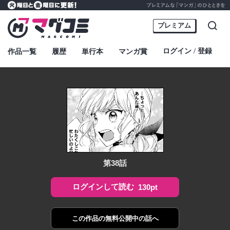
プレミアムな「マンガ」のひとときを
火曜日と金曜日に更新！
マグコミ – Mag Garden Comic Online
プレミアム
検索
ログイン
登録
作品一覧
履歴
単行本
マンガ賞
・
第38話
ログインして読む
130pt
この作品の
無料公開中の話へ