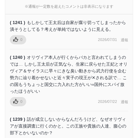
※通報が一定数を超えたコメントは非表示になります
( 1241 )
もしかして王太后は自家が腐り切ってしまったから
潰そうとしてる？考えが単純ではないように見える。
0
2026/07/31
通報
( 1240 )
オリヴィア本人が行くからバカと言われてしまうの
では… しかし王太后が正気なら、生家に戻らせた王妃とオリ
ヴィア＆サイラスに早々にきな臭い動きから武力行使を企む
勢力に辿り着かせないと近々実子の現王が✕される訳で… こ
の国もうちょっと国交に力入れた方がいい=国外にスパイ放
ったほうがいい
0
2026/07/22
通報
( 1239 )
話が成立しないからなんだろうけど、なぜオリヴィ
アが直接調査に行くのかと。この王族や貴族の人達、腹心の
部下とかいないのか？