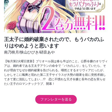
王太子に婚約破棄されたので、もうバカのふ
りはやめようと思います
南乃映月
/
狭山ひびき
/
硝音あや
【毎月第2火曜日更新】ブリオール国は春も半ばのこと。公爵令嬢のオリヴィ
アは、婚約者である王太子アランの命令で「バカのふり」をしていたら、そ
れが理由でなぜか婚約破棄を告げられる。唖然とするオリヴィアだったが、
しかしそこに颯爽と現れた第二王子サイラスが大勢の聴衆を前に突然求婚し
てきて更に混乱してしまい…!? 恋に不慣れな天才令嬢と長年の恋を実らせ
たい王子のロマンチックラブ、開幕！
ファンレターを送る