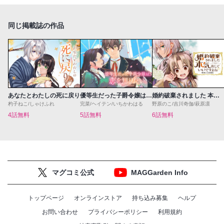
同じ掲載誌の作品
あなたとわたしの死に戻り
優等生だった子爵令嬢は、恋を知りたい。 THE COMIC
婚約破棄されました 本気出していいですよね THE COMIC
杓子ねこ/しゃけふれ
完菜/ヘイテン/いちかわはる
野原のこ/吉川奇伽/萩原凛
4話無料
5話無料
6話無料
マグコミ公式
MAGGarden Info
トップページ
オンラインストア
持ち込み募集
ヘルプ
お問い合わせ
プライバシーポリシー
利用規約