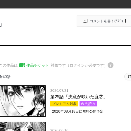
コメントを書く(
579
)
」
この作品は
作品チケット
対象です（ログインが必要です）
全40話
2026/07/21
第29話「決意が咲いた庭②」
プレミアム対象
先読み
2026年08月18日
に無料公開予定
2026/06/16