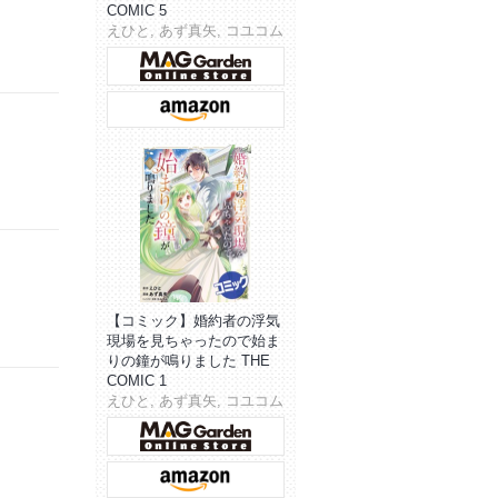
COMIC 5
えひと, あず真矢, コユコム
【コミック】婚約者の浮気
現場を見ちゃったので始ま
りの鐘が鳴りました THE
COMIC 1
えひと, あず真矢, コユコム