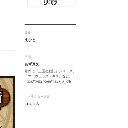
原作
えひと
漫画
あず真矢
著作に『三国恋戦記』シリーズ、
『マーヴェラス・キス』など。
https://twitter.com/maya_a_offi
キャラクター原案
コユコム