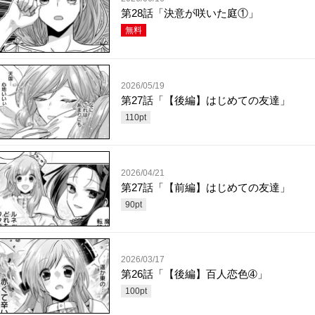
第28話「決意が咲いた庭①」
無料
2026/05/19
第27話「【後編】はじめての友達」
110
pt
2026/04/21
第27話「【前編】はじめての友達」
90
pt
2026/03/17
第26話「【後編】百人恋色➃」
100
pt