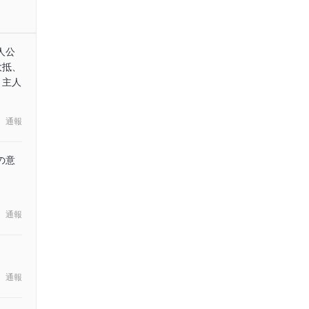
人公
大抵、
と主人
通報
の意
通報
通報