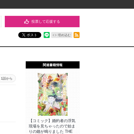
投票して応援する
RSSフィード
ポスト
埋め込む
関連書籍情報
1話から
【コミック】婚約者の浮気
現場を見ちゃったので始ま
りの鐘が鳴りました THE