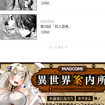
110
pt
2025/10/21
第23話「百人恋色」
130
pt
もっと見る