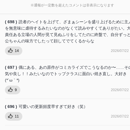
※通報が一定数を超えたコメントは非表示になります
( 698 )
読者のヘイトを上げて、ざまぁシーンを盛り上げるために主
を無意味に虐待するみたいなのがなくて読みやすくてありがたい。
責任ある立場の人間が見て見ぬふりをしてたのに終盤で、自分ずっ
公ちゃんの味方でしたって顔してでてくるからな
14
2026/07/22
( 697 )
偶にある、あの原作がコミカライズでこうなるのか〜……そ
気や良し！！みたいなのでトップクラスに面白い焼き直し。大好き
(⁠*⁠´⁠ω⁠｀⁠*⁠)
9
2026/07/22
( 696 )
可愛いの更新頻度早すぎて好き（笑）
11
2026/07/22