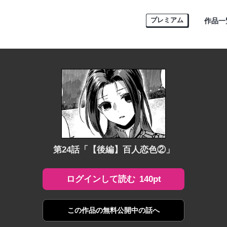
プレミアム
作品一
第24話「【後編】百人恋色②」
140pt
ログインして読む
この作品の
無料公開中の話へ