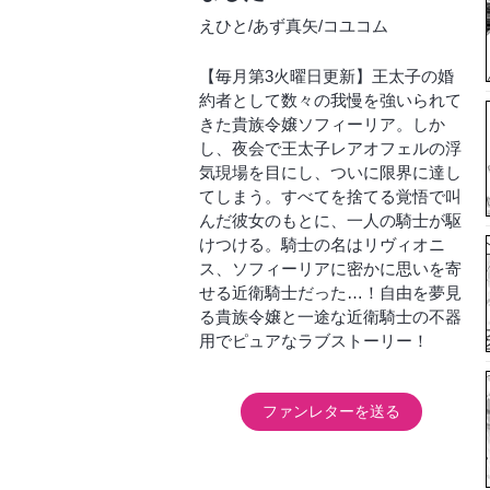
えひと
/
あず真矢
/
コユコム
【毎月第3火曜日更新】王太子の婚
約者として数々の我慢を強いられて
きた貴族令嬢ソフィーリア。しか
し、夜会で王太子レアオフェルの浮
気現場を目にし、ついに限界に達し
てしまう。すべてを捨てる覚悟で叫
んだ彼女のもとに、一人の騎士が駆
けつける。騎士の名はリヴィオニ
ス、ソフィーリアに密かに思いを寄
せる近衛騎士だった…！自由を夢見
る貴族令嬢と一途な近衛騎士の不器
用でピュアなラブストーリー！
ファンレターを送る