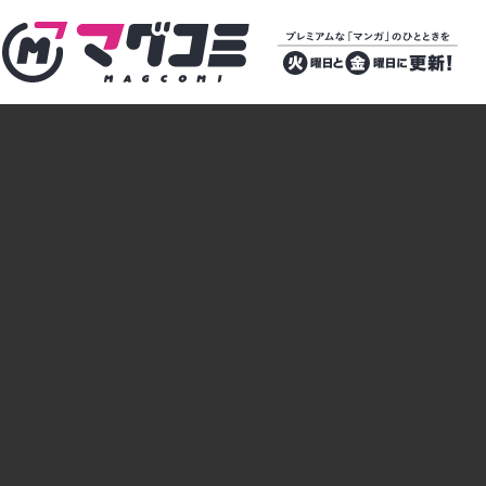
マグコミ – Mag Garden Comic Online
プレミアムな
「マンガ」のひ
とときを 火曜
日と金曜日に更
新！