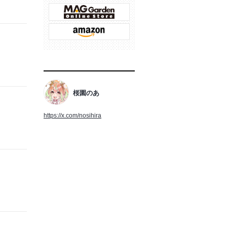
桜園のあ
https://x.com/nosihira