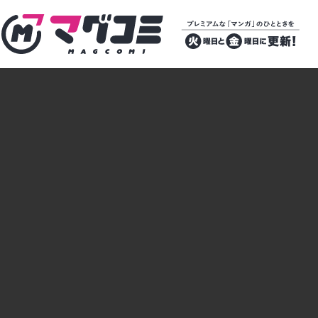
マグコミ – Mag Garden Comic Online
プレミアムな
「マンガ」のひ
とときを 火曜
日と金曜日に更
新！