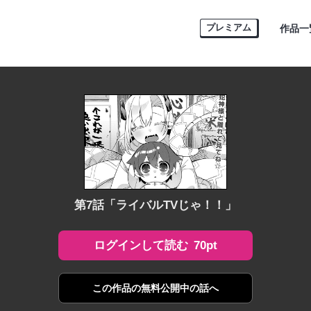
プレミアム
作品一
第7話「ライバルTVじゃ！！」
70pt
ログインして読む
この作品の
無料公開中の話へ