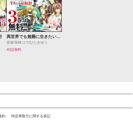
術
異世界でも無難に生きたい症候群
安泰/笹峰コウ/ひたきゆう
40話無料
規約
特定商取引に関する表記