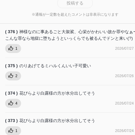
投稿する
※通報が一定数を超えたコメントは非表示になります
( 376 )
神様なのに事あるごと大袈裟、心栄がかわいい故か罪やなぁ
こんな罪なら地獄に堕ちようといっくらでも被るんでドンと来い(?)
1
2026/07/27
( 375 )
のりあげてるミハルくんいい子可愛い
2
2026/07/26
( 374 )
花びらより白露様の方が水分出してそう
4
2026/07/24
( 373 )
花びらより白露様の方が水分出してそう
1
2026/07/24