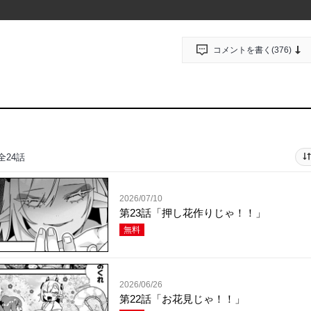
コメントを書く(
376
)
」
全24話
2026/07/10
第23話「押し花作りじゃ！！」
無料
2026/06/26
第22話「お花見じゃ！！」