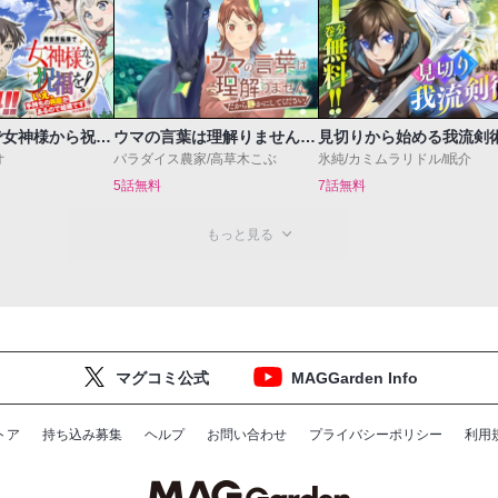
異世界転移で女神様から祝福を！～いえ、手持ちの異能があるので結構です～@COMIC
ウマの言葉は理解りませんだから静かにしてください！
見切りから始める我流剣
オ
パラダイス農家/高草木こぶ
氷純/カミムラリドル/眠介
5話無料
7話無料
もっと見る
マグコミ公式
MAGGarden Info
トア
持ち込み募集
ヘルプ
お問い合わせ
プライバシーポリシー
利用