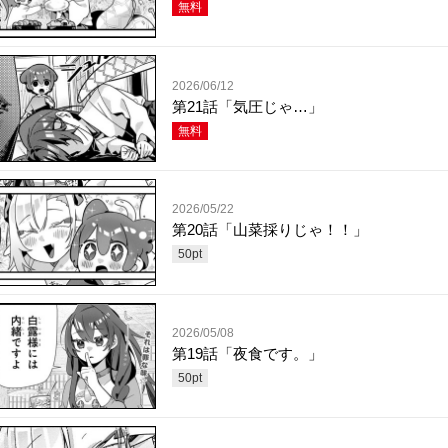
無料
2026/06/12
第21話「気圧じゃ…」
無料
2026/05/22
第20話「山菜採りじゃ！！」
50
pt
2026/05/08
第19話「夜食です。」
50
pt