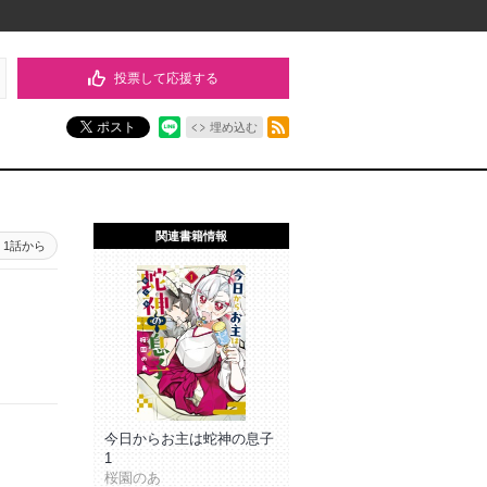
投票して応援する
RSSフィード
ポスト
埋め込む
関連書籍情報
1話から
今日からお主は蛇神の息子
1
桜園のあ