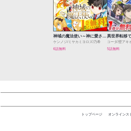
神域の魔法使い～神に愛された落第生は魔法学院へ通う～
ケンノジ/ミヤカミヨロズ/乃希
コーダ/壁アキ
6話無料
5話無料
トップページ
オンラインス