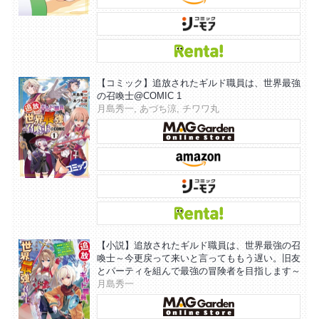
【コミック】追放されたギルド職員は、世界最強
の召喚士@COMIC 1
月島秀一, あづち涼, チワワ丸
【小説】追放されたギルド職員は、世界最強の召
喚士～今更戻って来いと言ってももう遅い。旧友
とパーティを組んで最強の冒険者を目指します～
月島秀一