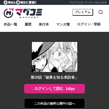
プレミアムな「マンガ」のひとときを
火曜日と金曜日に更新！
マグコミ – Mag Garden Comic Online
プレミアム
検索
ログイン
登録
作品一覧
履歴
単行本
マンガ賞
・
第20話「秘奥を知る来訪者」
ログインして読む
140pt
この作品の
無料公開中の話へ