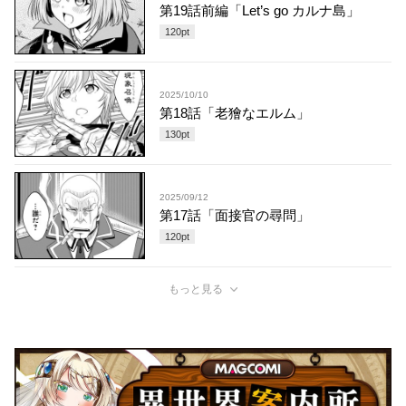
第19話前編「Let’s go カルナ島」
120
pt
2025/10/10
第18話「老獪なエルム」
130
pt
2025/09/12
第17話「面接官の尋問」
120
pt
もっと見る