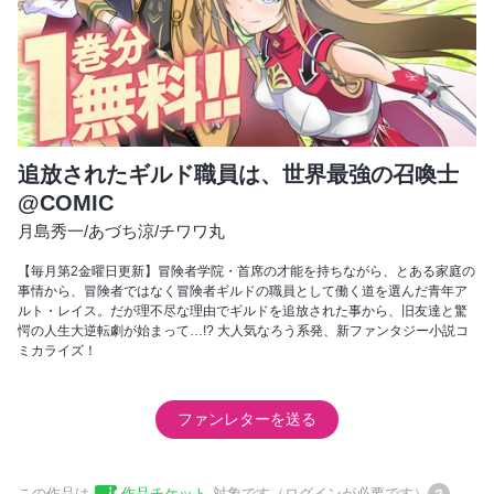
追放されたギルド職員は、世界最強の召喚士
@COMIC
月島秀一
/
あづち涼
/
チワワ丸
【毎月第2金曜日更新】冒険者学院・首席の才能を持ちながら、とある家庭の
事情から、冒険者ではなく冒険者ギルドの職員として働く道を選んだ青年ア
ルト・レイス。だが理不尽な理由でギルドを追放された事から、旧友達と驚
愕の人生大逆転劇が始まって…!? 大人気なろう系発、新ファンタジー小説コ
ミカライズ！
ファンレターを送る
この作品は
作品チケット
対象です（ログインが必要です）