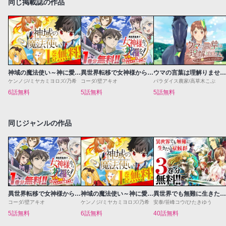
同じ掲載誌の作品
神域の魔法使い～神に愛された落第生は魔法学院へ通う～
異世界転移で女神様から祝福を！～いえ、手持ちの異能があるので結構です～@COMIC
ウマの言葉は理解りませんだから静かにしてください！
ケンノジ/ミヤカミヨロズ/乃希
コーダ/壁アキオ
パラダイス農家/高草木こぶ
6話無料
5話無料
5話無料
同じジャンルの作品
異世界転移で女神様から祝福を！～いえ、手持ちの異能があるので結構です～@COMIC
神域の魔法使い～神に愛された落第生は魔法学院へ通う～
異世界でも無難に生きたい症候群
コーダ/壁アキオ
ケンノジ/ミヤカミヨロズ/乃希
安泰/笹峰コウ/ひたきゆう
5話無料
6話無料
40話無料