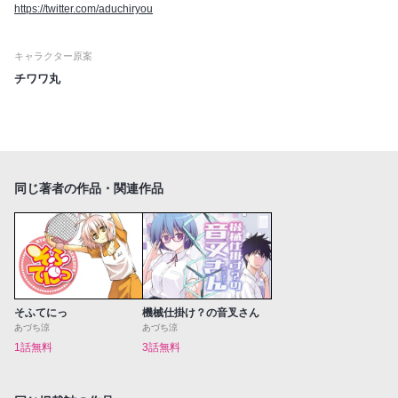
https://twitter.com/aduchiryou
キャラクター原案
チワワ丸
同じ著者の作品・関連作品
そふてにっ
機械仕掛け？の音叉さん
あづち涼
あづち涼
1話無料
3話無料