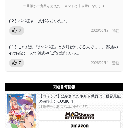
※通報が一定数を超えたコメントは非表示になります
( 2 )
ババ様ぁ、風邪をひいたよ。
0
2026/02/18
通報
( 1 )
これ絶対『おババ様』とか呼ばれてる人でしょ。部族の
有力者の一人で儀式や伝承に詳しい人。
7
2026/02/14
通報
関連書籍情報
【コミック】追放されたギルド職員は、世界最強
の召喚士@COMIC 4
月島秀一, あづち涼, チワワ丸