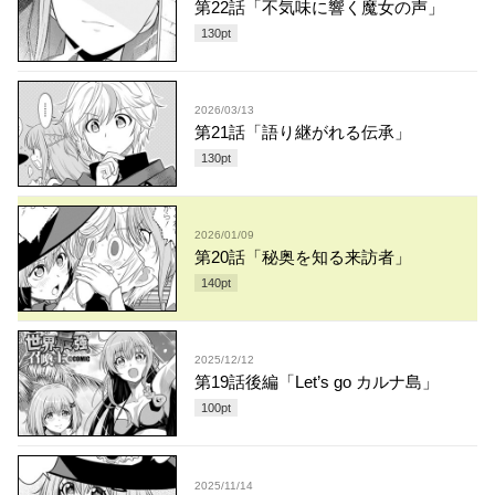
第22話「不気味に響く魔女の声」
130
pt
2026/03/13
第21話「語り継がれる伝承」
130
pt
2026/01/09
第20話「秘奥を知る来訪者」
140
pt
2025/12/12
第19話後編「Let’s go カルナ島」
100
pt
2025/11/14