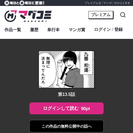
プレミアムな「マンガ」のひとときを
火曜日と金曜日に更新！
マグコミ – Mag Garden Comic Online
プレミアム
検索
ログイン
登録
作品一覧
履歴
単行本
マンガ賞
・
第13.5話
ログインして読む
90pt
この作品の
無料公開中の話へ