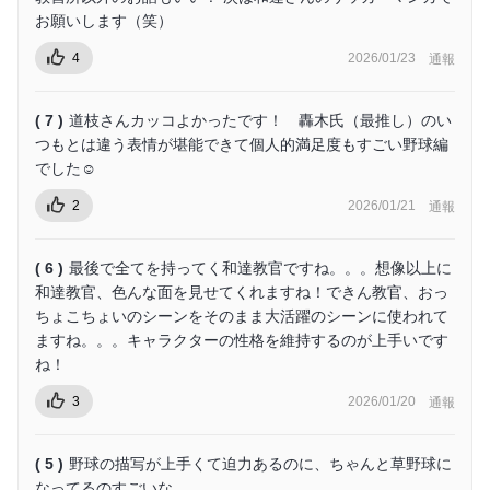
お願いします（笑）
4
2026/01/23
通報
( 7 )
道枝さんカッコよかったです！ 轟木氏（最推し）のい
つもとは違う表情が堪能できて個人的満足度もすごい野球編
でした☺
2
2026/01/21
通報
( 6 )
最後で全てを持ってく和達教官ですね。。。想像以上に
和達教官、色んな面を見せてくれますね！できん教官、おっ
ちょこちょいのシーンをそのまま大活躍のシーンに使われて
ますね。。。キャラクターの性格を維持するのが上手いです
ね！
3
2026/01/20
通報
( 5 )
野球の描写が上手くて迫力あるのに、ちゃんと草野球に
なってるのすごいな