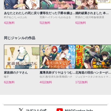
あなたとわたしの死に戻り
優等生だった子爵令嬢は、恋を知りたい。 THE COMIC
婚約破棄されました 本気出していいですよね THE COMIC
杓子ねこ/しゃけふれ
完菜/ヘイテン/いちかわはる
野原のこ/吉川奇伽/萩原凛
4話無料
5話無料
6話無料
同じジャンルの作品
家政婦のクマさん
魔導具師ダリヤはうつむかない ～Dahliya Wilts No More～
北海道の現役ハンターが異世界に放り込まれてみた 〜エルフ嫁と巡る異世界狩猟ライフ〜
蟻子
住川 惠/甘岸久弥/景/駒田ハチ
ジュピタースタジオ/カルトマ/夕薙
6話無料
40話無料
17話無料
マグコミ公式
MAGGarden Info