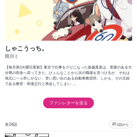
しゃこうっち。
田川ミ
【毎月第3火曜日更新】東京で仕事をクビになった坂越真直は、実家のある大
分県の田舎へ戻ってきた。ひょんなことから次の職場を見つけるが、それは
地元に一ヵ所しかない、苦い思い出のある自動車教習所。しかも、その元凶
である教官・和達正行と再会してしまい…。
ファンレターを送る
全24話
1話から