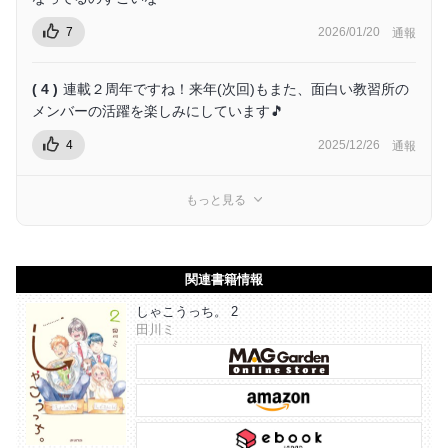
7
2026/01/20
通報
( 4 )
連載２周年ですね！来年(次回)もまた、面白い教習所の
メンバーの活躍を楽しみにしています🎵
4
2025/12/26
通報
もっと見る
関連書籍情報
しゃこうっち。 2
田川ミ