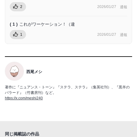
2
2026/01/27
通報
( 1 )
これがワーケーション！（違
1
2026/01/27
通報
西尾メシ
著作に『ニュアンス・トーン』『ステラ、ステラ』（集英社刊）、『黒羊の
バラード』（竹書房刊）など。
https://x.com/meshi240
同じ掲載誌の作品