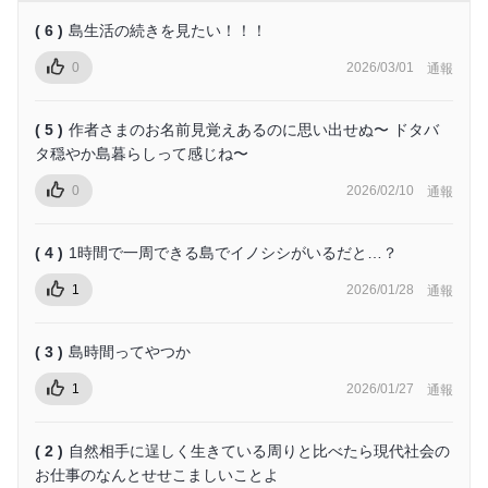
( 6 )
島生活の続きを見たい！！！
0
2026/03/01
通報
( 5 )
作者さまのお名前見覚えあるのに思い出せぬ〜 ドタバ
タ穏やか島暮らしって感じね〜
0
2026/02/10
通報
( 4 )
1時間で一周できる島でイノシシがいるだと…？
1
2026/01/28
通報
( 3 )
島時間ってやつか
1
2026/01/27
通報
( 2 )
自然相手に逞しく生きている周りと比べたら現代社会の
お仕事のなんとせせこましいことよ