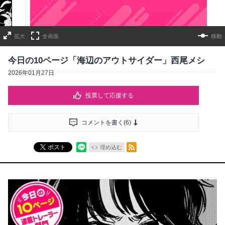
拡大
全画面
移動
今日の10ページ「海辺のアウトサイダー」西尾メシ
2026年01月27日
投票して応援する
コメントを書く(
6
)
RSSフィード
ポスト
埋め込む