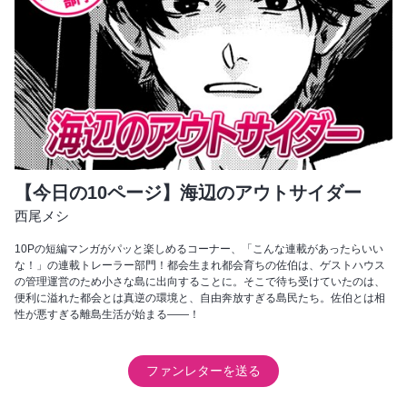
【今日の10ページ】海辺のアウトサイダー
西尾メシ
10Pの短編マンガがパッと楽しめるコーナー、「こんな連載があったらいい
な！」の連載トレーラー部門！都会生まれ都会育ちの佐伯は、ゲストハウス
の管理運営のため小さな島に出向することに。そこで待ち受けていたのは、
便利に溢れた都会とは真逆の環境と、自由奔放すぎる島民たち。佐伯とは相
性が悪すぎる離島生活が始まる――！
ファンレターを送る