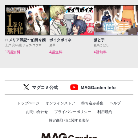
ロメリア戦記〜伯爵令嬢、魔王を倒した後も人類やばそうだから軍隊組織する〜
ボイタボイネ
猫と手
上戸 亮/有山リョウ/コダマ
夏草
色鳥こぼし
13話無料
4話無料
4話無料
マグコミ公式
MAGGarden Info
トップページ
オンラインストア
持ち込み募集
ヘルプ
お問い合わせ
プライバシーポリシー
利用規約
特定商取引に関する表記