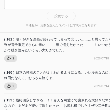
投稿する
※通報が一定数を超えたコメントは非表示になります
( 161 )
凄く好きな漫画が終わってしまって悲しい………と思ってた
刊が電子限定でさらに辛い………紙で揃えたかった………！ いつか
かで続き読みたいくらい大好きでした。
2
2026/07/18
( 160 )
日本の神様のことがよくわかるようになる、いい漫画なのに
終回だなんて、おっさん泣くぞ。
2
2026/07/14
( 159 )
最終回寂しすぎる…！！みんな可愛くて癒される大好きなマ
なので、まだまだ続いて欲しかった… お疲れ様でした！ぜひ二学期