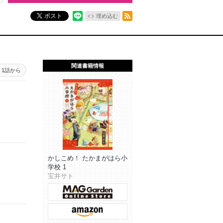
RSSフィード
ポスト
埋め込む
関連書籍情報
1話から
かしこめ！ たかまがはら小
学校 1
宝井サト