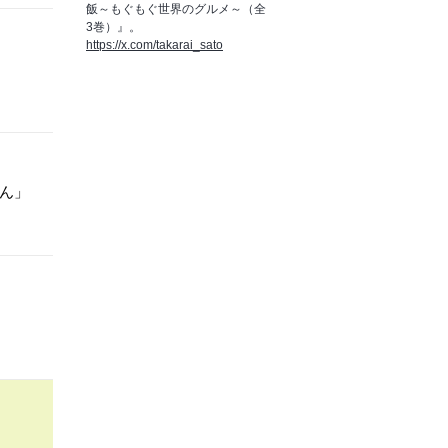
飯～もぐもぐ世界のグルメ～（全
3巻）』。
https://x.com/takarai_sato
かん」