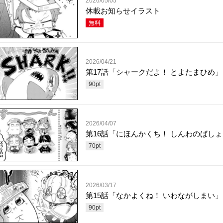
2026/05/05
休載お知らせイラスト
無料
2026/04/21
第17話「シャークだよ！ とよたまひめ」
90
pt
2026/04/07
第16話「にほんかくち！ しんわのばし
70
pt
2026/03/17
第15話「なかよくね！ いわながしまい」
90
pt