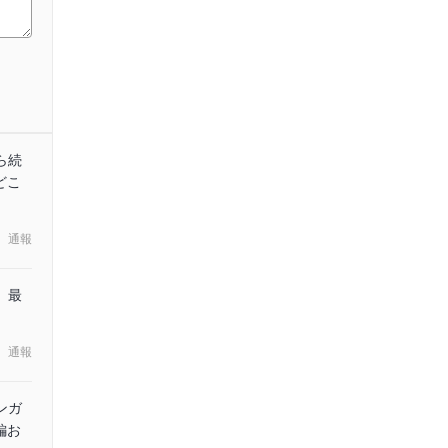
ら続
どこ
通報
、最
通報
ンガ
編お