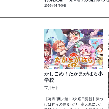
2026年01月06日
かしこめ！たかまがはら小
学校
宝井サト
【毎月2回／第1･3火曜日更新】気づ
けば神々の住まう地・高天原にいた