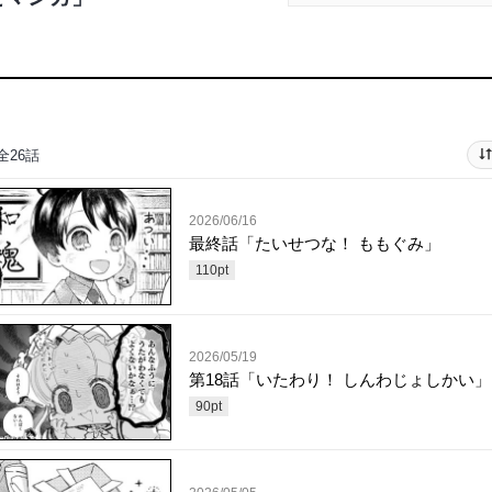
全26話
2026/06/16
最終話「たいせつな！ ももぐみ」
110
pt
2026/05/19
第18話「いたわり！ しんわじょしかい」
90
pt