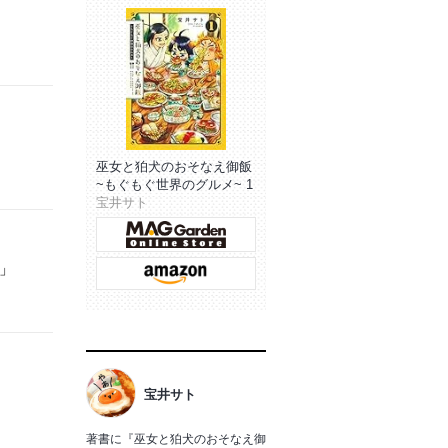
巫女と狛犬のおそなえ御飯
~もぐもぐ世界のグルメ~ 1
宝井サト
ょ」
宝井サト
著書に『巫女と狛犬のおそなえ御