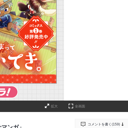
拡大
全画面
コメントを書く(
159
)
せマンガ」