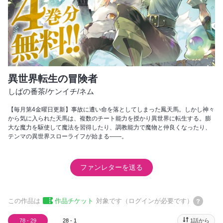
異世界転生の冒険者
しばの番茶
/
ケンイチ
/
ネム
【毎月第4金曜日更新】事故に遭い命を落としてしまった鳳天馬。しかし神々
から気に入られた天馬は、複数のチート能力を授かり異世界に転生する。膨
大な魔力を駆使して魔法を習得したり、調教能力で魔物と仲良くなったり、
テンマの異世界スローライフが始まる――。
ファンレターを送る
この作品は
作品チケット
対象です（ログインが必要です）
78 - 29
28 - 1
1話から