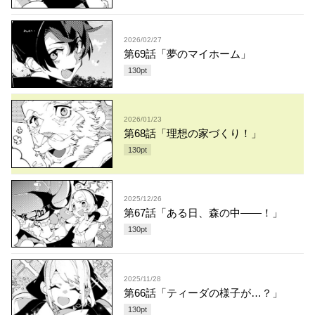
2026/02/27
第69話「夢のマイホーム」
130
pt
2026/01/23
第68話「理想の家づくり！」
130
pt
2025/12/26
第67話「ある日、森の中――！」
130
pt
2025/11/28
第66話「ティーダの様子が…？」
130
pt