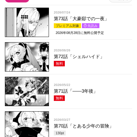
2026/07/24
第73話「大豪邸での一夜」
プレミアム対象
先読み
2026年08月28日
に無料公開予定
2026/06/26
第72話「シェルハイド」
無料
2026/05/22
第71話「――3年後」
無料
2026/03/27
第70話「とある少年の冒険」
130
pt