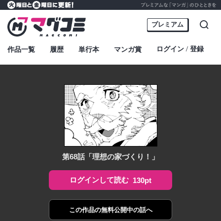
プレミアムな「マンガ」のひとときを
火曜日と金曜日に更新！
マグコミ – Mag Garden Comic Online
プレミアム
検索
ログイン
登録
作品一覧
履歴
単行本
マンガ賞
・
第68話「理想の家づくり！」
ログインして読む
130pt
この作品の
無料公開中の話へ