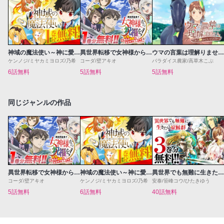
神域の魔法使い～神に愛された落第生は魔法学院へ通う～
異世界転移で女神様から祝福を！～いえ、手持ちの異能があるので結構です～@COMIC
ウマの言葉は理解りませんだから静かにしてください！
ケンノジ/ミヤカミヨロズ/乃希
コーダ/壁アキオ
パラダイス農家/高草木こぶ
6話無料
5話無料
5話無料
同じジャンルの作品
異世界転移で女神様から祝福を！～いえ、手持ちの異能があるので結構です～@COMIC
神域の魔法使い～神に愛された落第生は魔法学院へ通う～
異世界でも無難に生きたい症候群
コーダ/壁アキオ
ケンノジ/ミヤカミヨロズ/乃希
安泰/笹峰コウ/ひたきゆう
5話無料
6話無料
40話無料