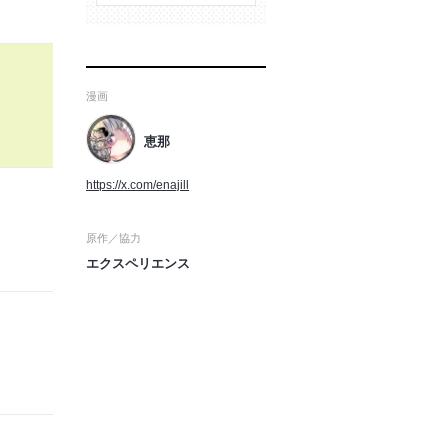
漫画
恵那
https://x.com/enajill
原作／協力
エクスペリエンス