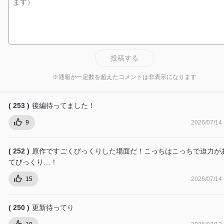
投稿する
※通報が一定数を超えたコメントは非表示になります
( 253 )
後編待ってました！
9
2026/07/14
( 252 )
原作ですごくびっくりした場面だ！こっちはこっちで迫力が
てびっくり…！
15
2026/07/14
( 250 )
更新待ってり