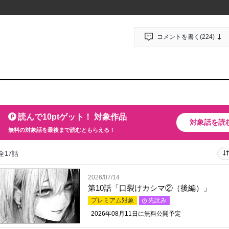
コメントを書く(
224
)
読んで10ptゲット！ 対象作品
対象話を読
無料の対象話を最後まで読むともらえる！
全17話
2026/07/14
第10話「口裂けカシマ②（後編）」
プレミアム対象
先読み
2026年08月11日
に無料公開予定