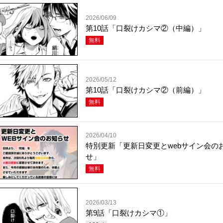
2026/06/09
第10話「口裂けカシマ②（中編）」
無料
2026/05/12
第10話「口裂けカシマ②（前編）」
無料
2026/04/10
特別更新「更新日変更とwebサイン会の
せ」
無料
2026/03/13
第9話「口裂けカシマ①」