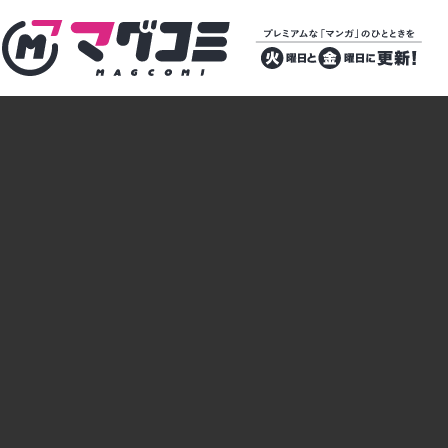
マグコミ – Mag Garden Comic Online
プレミアムな
「マンガ」のひ
とときを 火曜
日と金曜日に更
新！