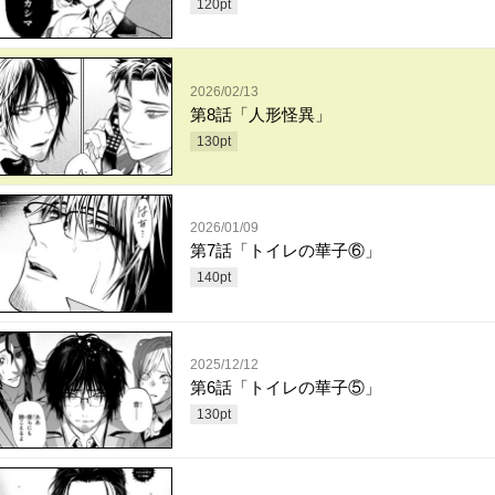
120
pt
2026/02/13
第8話「人形怪異」
130
pt
2026/01/09
第7話「トイレの華子⑥」
140
pt
2025/12/12
第6話「トイレの華子⑤」
130
pt