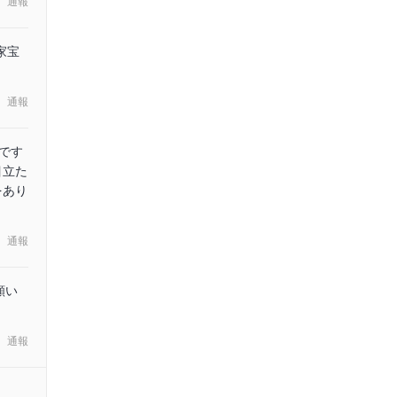
通報
家宝
通報
です
目立た
をあり
通報
願い
通報