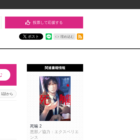
投票して応援する
RSSフィード
ポスト
埋め込む
関連書籍情報
む
1話から
死噛 2
恵那／協力：エクスペリエ
ンス