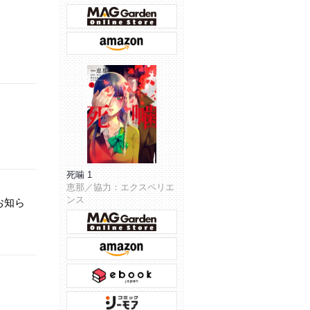
死噛 1
恵那／協力：エクスペリエ
ンス
お知ら