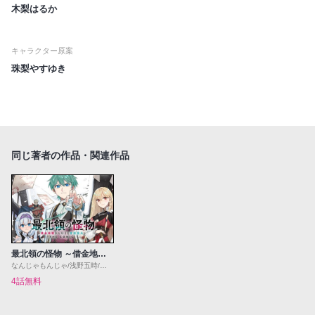
木梨はるか
キャラクター原案
珠梨やすゆき
同じ著者の作品・関連作品
最北領の怪物 ～借金地獄から始まる富国強兵～THE COMIC
なんじゃもんじゃ/浅野五時/長浜めぐみ
4話無料