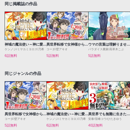
同じ掲載誌の作品
神域の魔法使い～神に愛された落第生は魔法学院へ通う～
異世界転移で女神様から祝福を！～いえ、手持ちの異能があるので結構です～@COMIC
ウマの言葉は理解りませんだから静かにしてください！
ケンノジ/ミヤカミヨロズ/乃希
コーダ/壁アキオ
パラダイス農家/高草木こぶ
6話無料
5話無料
5話無料
同じジャンルの作品
異世界転移で女神様から祝福を！～いえ、手持ちの異能があるので結構です～@COMIC
神域の魔法使い～神に愛された落第生は魔法学院へ通う～
異世界でも無難に生きたい症候群
コーダ/壁アキオ
ケンノジ/ミヤカミヨロズ/乃希
安泰/笹峰コウ/ひたきゆう
5話無料
6話無料
40話無料