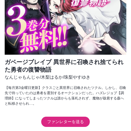
ガベージブレイブ 異世界に召喚され捨てられ
た勇者の復讐物語
なんじゃもんじゃ
/
木梨はるか
/
珠梨やすゆき
【毎月第3金曜日更新】クラスごと異世界に召喚されたツクル。しかし、召喚
先で待っていたのは勇者を選別するオークションだった。ハズレジョブ【調
理師】になってしまったツクルは誰からも落札されず、魔物が跋扈する森へ
と転移させられ…。
ファンレターを送る