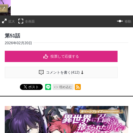
拡大
全画面
移動
第51話
2026年02月20日
投票して応援する
コメントを書く(
412
)
RSSフィード
ポスト
埋め込む