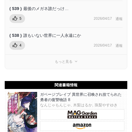
( 539 )
最後のメガネ誰だっけ…
5
2026/04/17
通報
( 538 )
誰もいない世界に一人永遠にか
4
2026/04/17
通報
もっと見る
関連書籍情報
ガベージブレイブ 異世界に召喚され捨てられた
勇者の復讐物語 8
なんじゃもんじゃ, 木梨はるか, 珠梨やすゆき