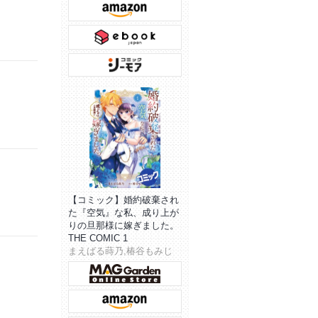
【コミック】婚約破棄され
た『空気』な私、成り上が
りの旦那様に嫁ぎました。
THE COMIC 1
まえばる蒔乃,椿谷もみじ