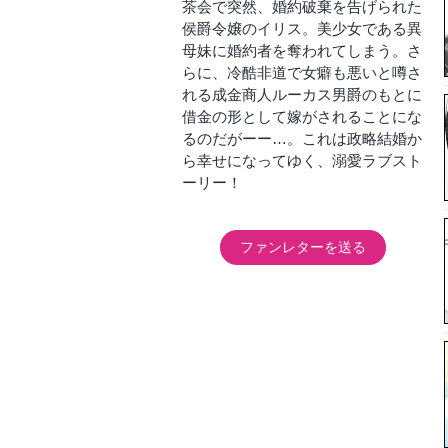
茶会で突然、婚約破棄を告げられた
侯爵令嬢のイリス。美少女である異
母妹に婚約者を奪われてしまう。さ
らに、冷酷非道で女癖も悪いと噂さ
れる成金商人ルーカス男爵のもとに
借金の形として嫁がされることにな
るのだがーー…。これは政略結婚か
ら幸せになってゆく、溺愛ラブスト
ーリー！
ファンレターを送る