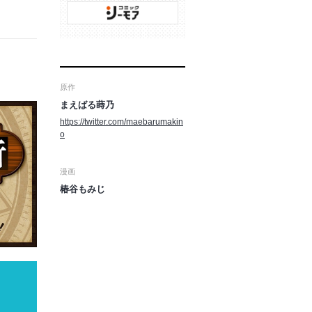
原作
まえばる蒔乃
https://twitter.com/maebarumakin
o
漫画
椿谷もみじ