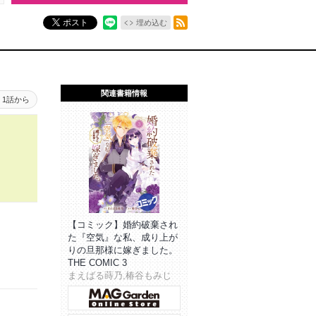
RSSフィード
ポスト
埋め込む
関連書籍情報
1話から
【コミック】婚約破棄され
た『空気』な私、成り上が
りの旦那様に嫁ぎました。
THE COMIC 3
まえばる蒔乃,椿谷もみじ