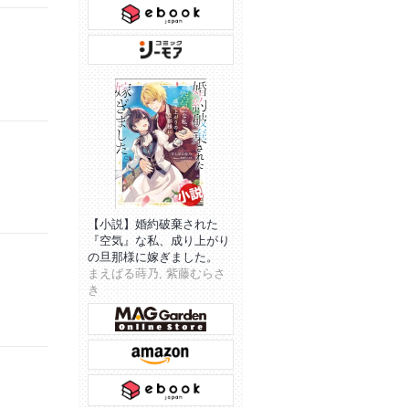
【小説】婚約破棄された
『空気』な私、成り上がり
の旦那様に嫁ぎました。
まえばる蒔乃, 紫藤むらさ
き