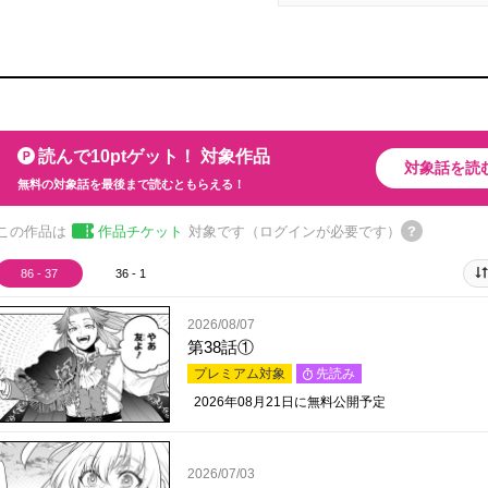
読んで10ptゲット！ 対象作品
対象話を読
無料の対象話を最後まで読むともらえる！
この作品は
作品チケット
対象です（ログインが必要です）
86 - 37
36 - 1
2026/08/07
第38話①
プレミアム対象
先読み
2026年08月21日
に無料公開予定
2026/07/03