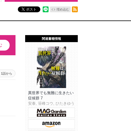
RSSフィード
ポスト
埋め込む
関連書籍情報
む
1話から
異世界でも無難に生きたい
症候群 7
安泰, 笹峰コウ, ひたきゆう