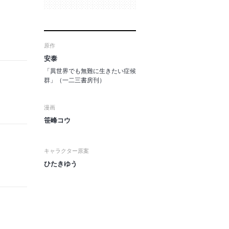
原作
安泰
「異世界でも無難に生きたい症候
群」（一二三書房刊）
漫画
笹峰コウ
キャラクター原案
ひたきゆう