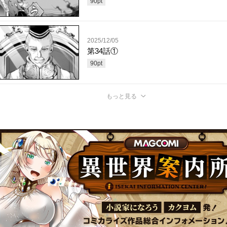
90
pt
2025/12/05
第34話①
90
pt
もっと見る