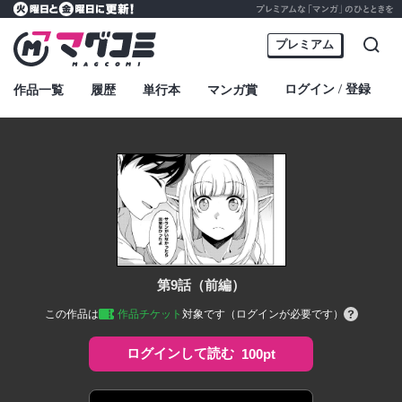
プレミアムな「マンガ」のひとときを
火曜日と金曜日に更新！
マグコミ – Mag Garden Comic Online
プレミアム
検索
ログイン
登録
作品一覧
履歴
単行本
マンガ賞
・
第9話（前編）
この作品は
作品チケット
対象です（ログインが必要です）
ログインして読む
100pt