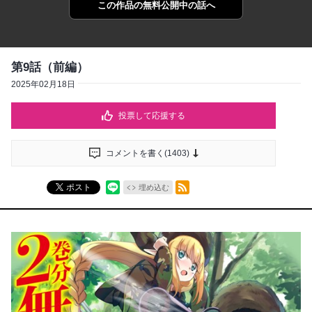
この作品の
無料公開中の話へ
第9話（前編）
2025年02月18日
投票して応援する
コメントを書く(
1403
)
RSSフィード
ポスト
埋め込む