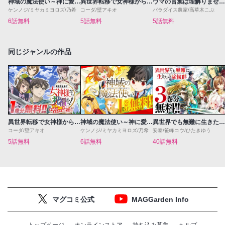
神域の魔法使い～神に愛された落第生は魔法学院へ通う～
異世界転移で女神様から祝福を！～いえ、手持ちの異能があるので結構です～@COMIC
ウマの言葉は理解りませんだから静かにしてください！
ケンノジ/ミヤカミヨロズ/乃希
コーダ/壁アキオ
パラダイス農家/高草木こぶ
6話無料
5話無料
5話無料
同じジャンルの作品
異世界転移で女神様から祝福を！～いえ、手持ちの異能があるので結構です～@COMIC
神域の魔法使い～神に愛された落第生は魔法学院へ通う～
異世界でも無難に生きたい症候群
コーダ/壁アキオ
ケンノジ/ミヤカミヨロズ/乃希
安泰/笹峰コウ/ひたきゆう
5話無料
6話無料
40話無料
マグコミ公式
MAGGarden Info