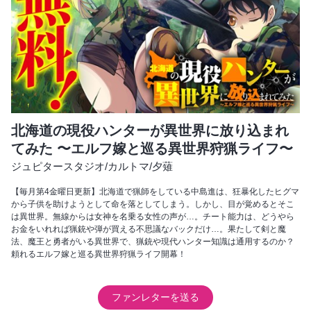
北海道の現役ハンターが異世界に放り込まれ
てみた 〜エルフ嫁と巡る異世界狩猟ライフ〜
ジュピタースタジオ
/
カルトマ
/
夕薙
【毎月第4金曜日更新】北海道で猟師をしている中島進は、狂暴化したヒグマ
から子供を助けようとして命を落としてしまう。しかし、目が覚めるとそこ
は異世界。無線からは女神を名乗る女性の声が…。チート能力は、どうやら
お金をいれれば猟銃や弾が買える不思議なバックだけ…。果たして剣と魔
法、魔王と勇者がいる異世界で、猟銃や現代ハンター知識は通用するのか？
頼れるエルフ嫁と巡る異世界狩猟ライフ開幕！
ファンレターを送る