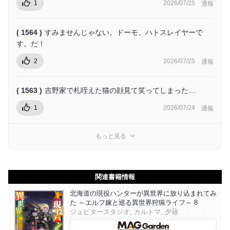
1
2026/07/25
通報
( 1564 )
すみませんじゃない。ドーモ、ハトスレイヤーで
す。だ！
2
2026/07/25
通報
( 1563 )
吉野家で札咥えた猫の顔見て笑ってしまった…
1
2026/07/24
通報
もっと見る
関連書籍情報
北海道の現役ハンターが異世界に放り込まれてみ
た ～エルフ嫁と巡る異世界狩猟ライフ～ 8
ジュピタースタジオ, カルトマ, 夕薙