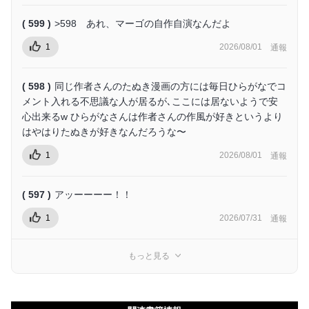
( 599 )
>598 あれ、マーゴの自作自演なんだよ
1
2026/08/01
通報
( 598 )
同じ作者さんのたぬき漫画の方には毎日ひらがなでコ
メント入れる不思議な人が居るが､ここには居ないようで安
心出来るw ひらがなさんは作者さんの作風が好きというより
はやはりたぬきが好きなんだろうな〜
1
2026/08/01
通報
( 597 )
アッーーーー！！
1
2026/07/31
通報
もっと見る