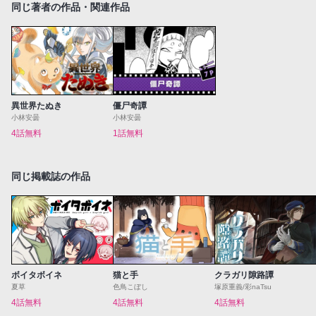
同じ著者の作品・関連作品
異世界たぬき
僵尸奇譚
小林安曇
小林安曇
4話無料
1話無料
同じ掲載誌の作品
ボイタボイネ
猫と手
クラガリ隙路譚
夏草
色鳥こぼし
塚原重義/彩naTsu
4話無料
4話無料
4話無料