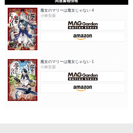
関連書籍情報
魔女のマリーは魔女じゃない 4
小林安曇
魔女のマリーは魔女じゃない 1
小林安曇