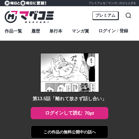
プレミアムな「マンガ」のひとときを
火曜日と金曜日に更新！
マグコミ – Mag Garden Comic Online
プレミアム
検索
ログイン
登録
作品一覧
履歴
単行本
マンガ賞
・
第13.5話「離れて放さず話し合い」
ログインして読む
70pt
この作品の
無料公開中の話へ