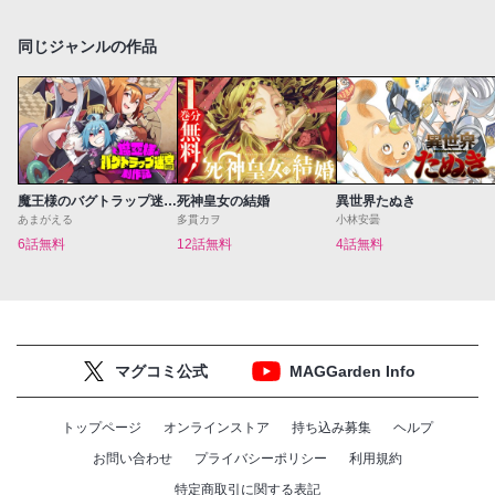
同じジャンルの作品
魔王様のバグトラップ迷宮制作記
死神皇女の結婚
異世界たぬき
あまがえる
多貫カヲ
小林安曇
6話無料
12話無料
4話無料
マグコミ公式
MAGGarden Info
トップページ
オンラインストア
持ち込み募集
ヘルプ
お問い合わせ
プライバシーポリシー
利用規約
特定商取引に関する表記