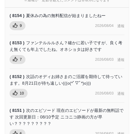
※通報が一定数を超えたコメントは非表示になります
( 8154 )
夏休みの為の無料配信が始まりましたねー
9
2026/08/04
通報
( 8153 )
ファンテルルルさん？確かに若い子ですが、良く考
え無くても年上でしたね。オネショタは好きです
7
2026/08/03
通報
( 8152 )
次話のオディお姉さまのご活躍を期待して待ってい
ます。8月21日が待ち遠しい(((o(*ﾟ▽ﾟ*)o)))
10
2026/08/03
通報
( 8151 )
次のエピソード 現在のエピソードが最新の無料話で
す 次回更新日：08/10予定 ニコニコ静画の方が早
い？？？？？？？？？
6
2026/08/02