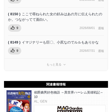
通報
( 8150 )
ここで尋ねられた女の好みはあの方に伝えられたの
か。つながってて面白い。
9
2026/08/01
通報
( 8149 )
イマジナリーも巨〇、小尻なのでルルもありかな
9
2026/07/31
通報
もっと見る
関連書籍情報
侯爵嫡男好色物語 ～異世界ハーレム英雄戦記～
10
AL, GEN