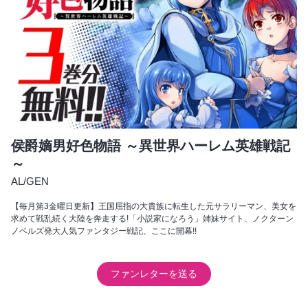
侯爵嫡男好色物語 ～異世界ハーレム英雄戦記
～
AL
/
GEN
【毎月第3金曜日更新】王国屈指の大貴族に転生した元サラリーマン、美女を
求めて戦乱続く大陸を奔走する!「小説家になろう」姉妹サイト、ノクターン
ノベルズ発大人気ファンタジー戦記、ここに開幕!!
ファンレターを送る