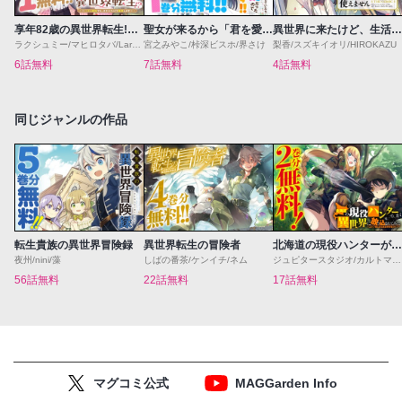
享年82歳の異世界転生!?〜ハズレ属性でも、スキルだけで無双します〜
聖女が来るから「君を愛することはない」と言われたのでお飾り王妃に徹していたら、聖女が5歳だったので全力で愛します!!
異世界に来たけど、生活魔法しか使えません THE COMIC
ラクシュミー/マヒロタバ/Laruha
宮之みやこ/桛深ビスホ/界さけ
梨香/スズキイオリ/HIROKAZU
6話無料
7話無料
4話無料
同じジャンルの作品
転生貴族の異世界冒険録
異世界転生の冒険者
北海道の現役ハンターが異世界に放り込まれてみた 〜エルフ嫁と巡る異世界狩猟ライフ〜
夜州/nini/藻
しばの番茶/ケンイチ/ネム
ジュピタースタジオ/カルトマ/夕薙
56話無料
22話無料
17話無料
マグコミ公式
MAGGarden Info