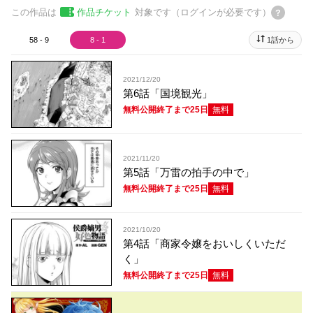
この作品は
作品チケット
対象です（ログインが必要です）
58 - 9
8 - 1
1話から
2021/12/20
第6話「国境観光」
無料公開終了まで25日
無料
2021/11/20
第5話「万雷の拍手の中で」
無料公開終了まで25日
無料
2021/10/20
第4話「商家令嬢をおいしくいただ
く」
無料公開終了まで25日
無料