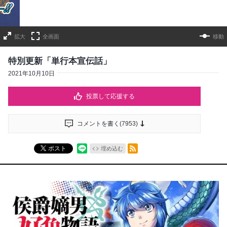
拡大
全画面
移動
特別更新「単行本宣伝話」
2021年10月10日
投票して応援する
コメントを書く(
7953
)
RSSフィード
ポスト
埋め込む