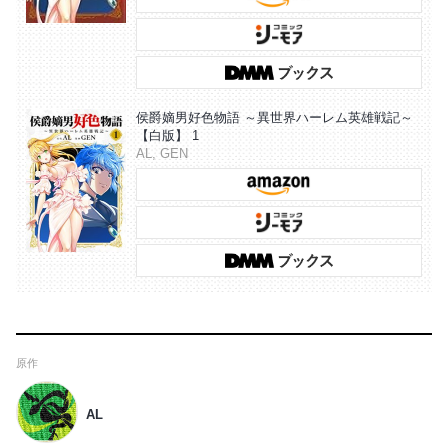
侯爵嫡男好色物語 ～異世界ハーレム英雄戦記～
【白版】 1
AL, GEN
原作
AL