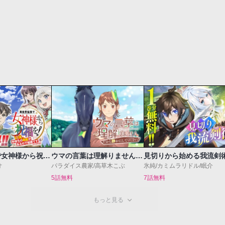
異世界転移で女神様から祝福を！～いえ、手持ちの異能があるので結構です～@COMIC
ウマの言葉は理解りませんだから静かにしてください！
見切りから始める我流剣
オ
パラダイス農家/高草木こぶ
氷純/カミムラリドル/眠介
5話無料
7話無料
もっと見る