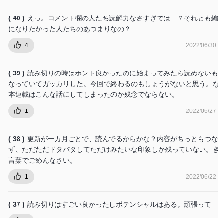
( 40 )
えっ。コメント欄の人たち読解力なさすぎでは…？それとも編
になりたかった人たちのあつまりなの？
4
2022/06/30
( 39 )
読み切りの時はホント良かったのに始まってみたら読めないも
なっていてガッカリした。今回で終わるのもしょうがないと思う。
本連載はこんな話にしてしまったのか残念でならない。
1
2022/06/27
( 38 )
更新が一カ月ごとで、読んでるからかな？内容がちっともつな
ず、ただただドタバタしてただけみたいな印象しか残っていない。
言葉でごめんなさい。
1
2022/06/22
( 37 )
読み切りはすごい良かったしポテンシャルはある。頑張って