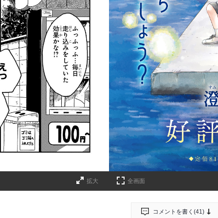
拡大
全画面
コメントを書く(
41
)