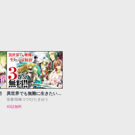
術
異世界でも無難に生きたい症候群
安泰/笹峰コウ/ひたきゆう
40話無料