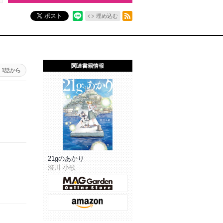
RSSフィード
ポスト
埋め込む
関連書籍情報
1話から
21gのあかり
澄川 小歌