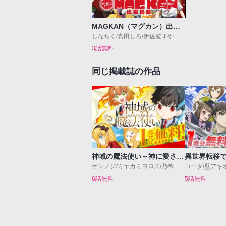
MAGKAN（マグカン）出張掲載
しなちく/真田しろ/伊佐波すやお/タツノコプロ/香月 心/紺染幸/ハレのちハレタ/なまざかな/澄川小歌/粒乃あずき
3話無料
同じ掲載誌の作品
神域の魔法使い～神に愛された落第生は魔法学院へ通う～
ケンノジ/ミヤカミヨロズ/乃希
コーダ/壁アキ
6話無料
5話無料