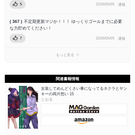
5
2026/05/05
通報
( 367 )
不定期更新マジか！！！ ゆっくりゴールまでに必要
な力貯めてください！
7
2026/05/05
通報
もっと見る
関連書籍情報
女装してめんどくさい事になってるネクラとヤン
キーの両片想い 15
とおる