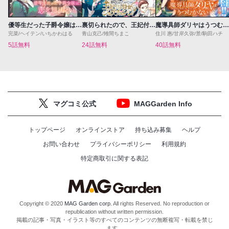
優等生だった子爵令嬢は、恋を知りたい。 THE COMIC
裏切られたので、王妃付き侍女にジョブチェンジ！
魔導具師ダリヤはうつむかない ～Dahliya Wilts No More～
完菜/ヘイテン/いちかわはる
青山克己/雉間ちまこ
住川 惠/甘岸久弥/景/駒田ハチ
5話無料
24話無料
40話無料
マグコミ公式
MAGGarden Info
トップページ
オンラインストア
持ち込み募集
ヘルプ
お問い合わせ
プライバシーポリシー
利用規約
特定商取引に関する表記
Copyright © 2020
MAG Garden corp.
All rights Reserved. No reproduction or
republication without written permission.
掲載の記事・写真・イラスト等のすべてのコンテンツの無断複写・転載を禁じ
ます。