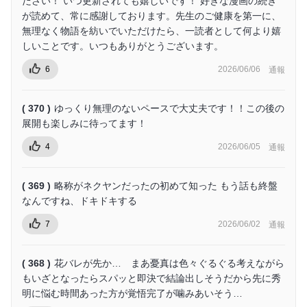
ださい！ いつ更新されても嬉しいです！ 好きな漫画の続き
が読めて、常に感謝しております。先生のご健康を第一に、
無理なく物語を紡いでいただけたら、一読者として何より嬉
しいことです。いつもありがとうございます。
6
2026/06/06
通報
( 370 )
ゆっくり無理のないペースで大丈夫です！！この後の
展開も楽しみに待ってます！
4
2026/06/05
通報
( 369 )
略称がネクヤンだったの初めて知った もう話も終盤
なんですね、ドキドキする
7
2026/06/02
通報
( 368 )
花バレが先か… まあ憂真は色々ぐるぐる考えながら
もいざとなったらスパッと即決で結論出しそうだから先に秀
明に悩む時間あった方が覚悟完了が噛みあいそう…