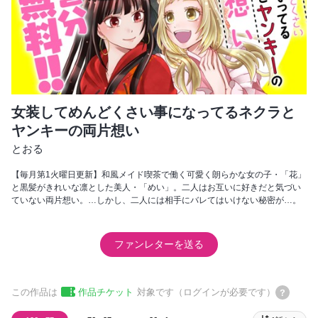
女装してめんどくさい事になってるネクラと
ヤンキーの両片想い
とおる
【毎月第1火曜日更新】和風メイド喫茶で働く可愛く朗らかな女の子・「花」
と黒髪がきれいな凛とした美人・「めい」。二人はお互いに好きだと気づい
ていない両片想い。…しかし、二人には相手にバレてはいけない秘密が…。
ファンレターを送る
この作品は
作品チケット
対象です（ログインが必要です）