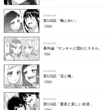
2026/01/06
第116話「楓とめい」
130
pt
2025/12/02
番外編「ヤンキーと隠れたスキル」
50
pt
2025/11/04
第115話「花と楓」
130
pt
2025/10/07
第114話「憂真と新しい友達」
120
pt