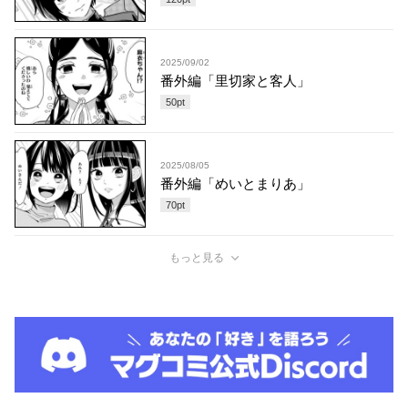
2025/09/02
番外編「里切家と客人」
50
pt
2025/08/05
番外編「めいとまりあ」
70
pt
もっと見る