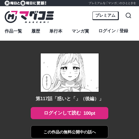
プレミアムな「マンガ」のひとときを
火曜日と金曜日に更新！
マグコミ – Mag Garden Comic Online
プレミアム
検索
ログイン
登録
作品一覧
履歴
単行本
マンガ賞
・
第117話「惑いと「」（後編）」
ログインして読む
100pt
この作品の
無料公開中の話へ