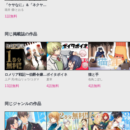
「ケサなに」＆「ネクヤン」コラボ！
堀井 優/とおる
1話無料
同じ掲載誌の作品
ロメリア戦記〜伯爵令嬢、魔王を倒した後も人類やばそうだから軍隊組織する〜
ボイタボイネ
猫と手
上戸 亮/有山リョウ/コダマ
夏草
色鳥こぼし
13話無料
4話無料
4話無料
同じジャンルの作品