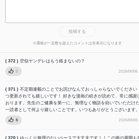
投稿する
※通報が一定数を超えたコメントは非表示になります
( 372 )
空似ヤンデレはもう絡まないの？
0
2026/06/06
( 371 )
不定期連載のことでお詫びなんておっしゃらないでください！
つ更新されても嬉しいです！ 好きな漫画の続きが読めて、常に感謝
おります。先生のご健康を第一に、無理なく物語を紡いでいただけ
一読者として何より嬉しいことです。いつもありがとうございます
6
2026/06/06
( 370 )
ゆっくり無理のないペースで大丈夫です！！この後の展開も