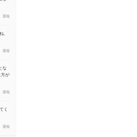
通報
ね、
通報
とな
た方が
通報
てく
通報