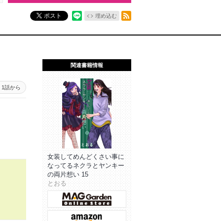
RSSフィード
ポスト
埋め込む
関連書籍情報
1話から
女装してめんどくさい事に
なってるネクラとヤンキー
の両片想い 15
とおる