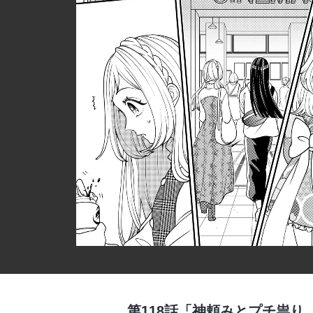
第118話「神頼みとプチ祟り