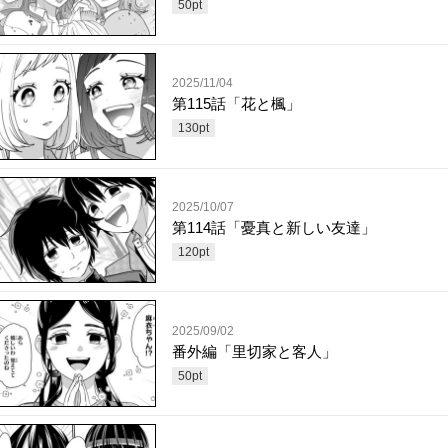
50
pt
2025/11/04
第115話「花と楓」
130
pt
2025/10/07
第114話「憂真と新しい友達」
120
pt
2025/09/02
番外編「里切家と客人」
50
pt