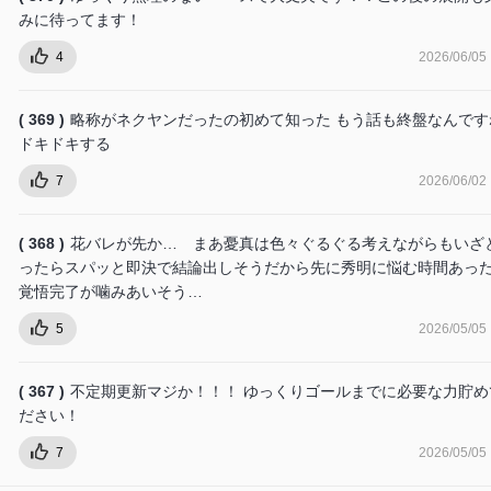
みに待ってます！
4
2026/06/05
( 369 )
略称がネクヤンだったの初めて知った もう話も終盤なんです
ドキドキする
7
2026/06/02
( 368 )
花バレが先か… まあ憂真は色々ぐるぐる考えながらもいざ
ったらスパッと即決で結論出しそうだから先に秀明に悩む時間あっ
覚悟完了が噛みあいそう…
5
2026/05/05
( 367 )
不定期更新マジか！！！ ゆっくりゴールまでに必要な力貯め
ださい！
7
2026/05/05