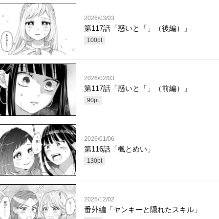
2026/03/03
第117話「惑いと「」（後編）」
100
pt
2026/02/03
第117話「惑いと「」（前編）」
90
pt
2026/01/06
第116話「楓とめい」
130
pt
2025/12/02
番外編「ヤンキーと隠れたスキル」