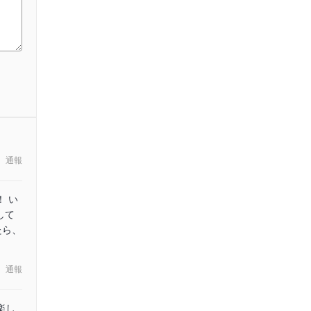
通報
 い
して
たら、
。
通報
楽し