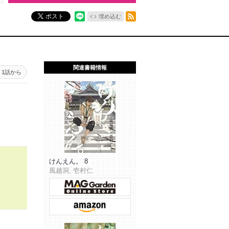
RSSフィード
ポスト
埋め込む
関連書籍情報
1話から
けんえん。 8
風越洞, 壱村仁