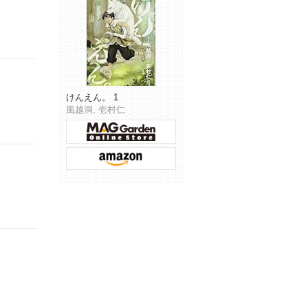
けんえん。 1
風越洞, 壱村仁