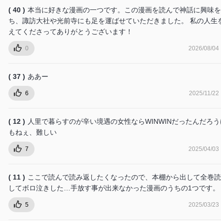
( 40 )
本当に好きな漫画の一つです。この漫画を読んで神話に興味を
ち、諏訪大社や光前寺にも足を運ばせていただきました。 私の人生
えてくださってありがとうございます！
0
2026/08/04
( 37 )
ああー
6
2025/11/22
( 12 )
人里で暮らすのが辛い境遇の女性ならWINWINだったんだろう
もねぇ、難しい
7
2025/04/03
( 11 )
ここで読んで読み返したくなったので、本棚から出して全巻読
してボロ泣きした…手放す事が出来なかった漫画のうちの1つです。
5
2025/03/23