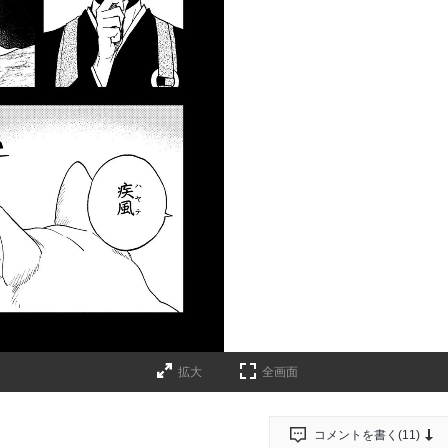
拡大
全画面
コメントを書く(
11
)