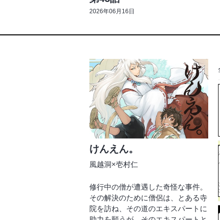
2026年06月16日
けんえん。
風越洞×壱村仁
修行中の僧が遭遇した奇怪な事件。
その解決のために僧侶は、とある寺
院を訪ね、その道のエキスパートに
助力を願うが、そのエキスパートと