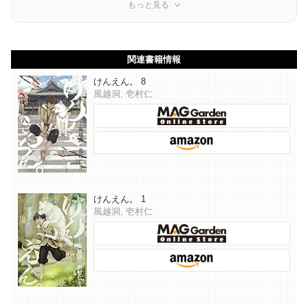
もっと見る
関連書籍情報
けんえん。 8
風越洞, 壱村仁
けんえん。 1
風越洞, 壱村仁