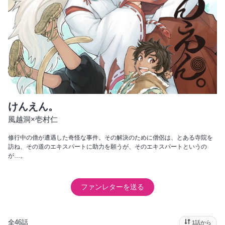
けんえん。
風越洞×壱村仁
修行中の僧が遭遇した奇怪な事件。その解決のために僧侶は、とある寺院を
訪ね、その道のエキスパートに助力を願うが、そのエキスパートというの
が…。
ファンレターを送る
全46話
1話から