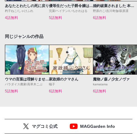
あなたとわたしの死に戻り
優等生だった子爵令嬢は、恋を知りたい。 THE COMIC
婚約破棄されました 本気出していいですよね THE COMIC
杓子ねこ/しゃけふれ
完菜/ヘイテン/いちかわはる
野原のこ/吉川奇伽/萩原凛
4話無料
5話無料
6話無料
同じジャンルの作品
ウマの言葉は理解りませんだから静かにしてください！
家政婦のクマさん
魔物ノ森ノ少女ノヴァ
パラダイス農家/高草木こぶ
蟻子
kamatama
5話無料
6話無料
6話無料
マグコミ公式
MAGGarden Info