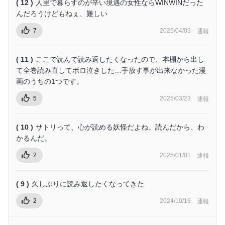
( 12 )
人里で暮らすのが辛い境遇の女性ならWINWINだった
んだろうけどもねぇ、難しい
7
2025/04/03
通報
( 11 )
ここで読んで読み返したくなったので、本棚から出し
て全巻読み直してボロ泣きした…手放す事が出来なかった漫
画のうちの1つです。
5
2025/03/23
通報
( 10 )
サトリって、心が読める妖怪だよね。読んだから、わ
かるんだ。
2
2025/01/01
通報
( 9 )
久しぶりに読み返したくなってきた
2
2024/10/16
通報