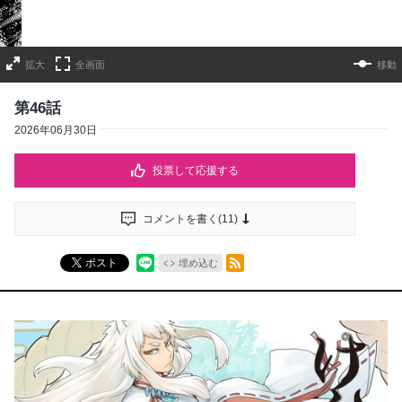
拡大
全画面
移動
第46話
2026年06月30日
投票して応援する
コメントを書く(
11
)
RSSフィード
ポスト
埋め込む