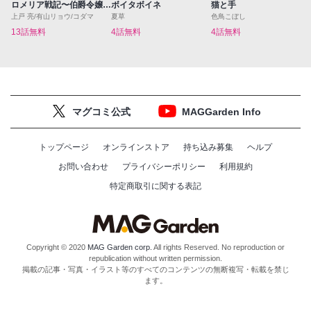
ロメリア戦記〜伯爵令嬢、魔王を倒した後も人類やばそうだから軍隊組織する〜
ボイタボイネ
猫と手
上戸 亮/有山リョウ/コダマ
夏草
色鳥こぼし
13話無料
4話無料
4話無料
マグコミ公式
MAGGarden Info
トップページ
オンラインストア
持ち込み募集
ヘルプ
お問い合わせ
プライバシーポリシー
利用規約
特定商取引に関する表記
Copyright © 2020
MAG Garden corp.
All rights Reserved. No reproduction or
republication without written permission.
掲載の記事・写真・イラスト等のすべてのコンテンツの無断複写・転載を禁じ
ます。