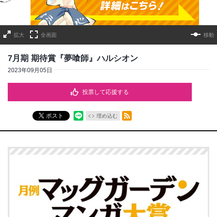
拡大
全画面
移動
7月期 期待賞『夢喰師』ハルシオン
2023年09月05日
投票して応援する
RSSフィード
ポスト
埋め込む