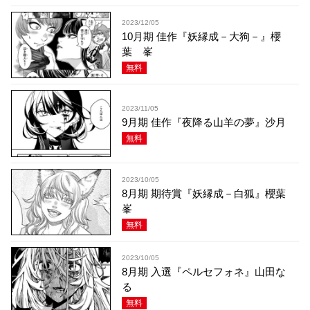
2023/12/05
10月期 佳作『妖縁成－大狗－』櫻
葉 峯
無料
2023/11/05
9月期 佳作『夜降る山羊の夢』沙月
無料
2023/10/05
8月期 期待賞『妖縁成－白狐』櫻葉
峯
無料
2023/10/05
8月期 入選『ペルセフォネ』山田な
る
無料