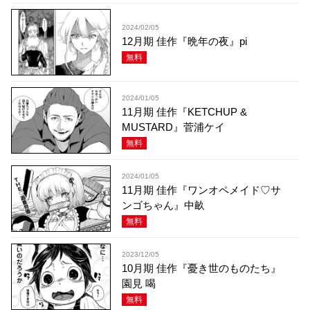
2024/02/05
12月期 佳作『晩年の夜』pi
無料
2024/01/05
11月期 佳作『KETCHUP &
MUSTARD』菅浦ケイ
無料
2024/01/05
11月期 佳作『ワンオペメイド♡サ
ンゴちゃん』中畝
無料
2023/12/05
10月期 佳作『憂き世のものたち』
園見 喝
無料