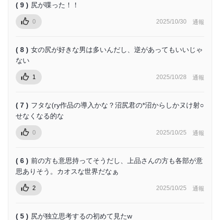
( 9 )
尻が喋った！！
0
2025/10/30
通報
( 8 )
女の尻が好きな男は多いんだし、逆があってもいいじゃ
ない
1
2025/10/28
通報
( 7 )
フタな(ry作品の導入かな？沼尻君の*沼からしかヌけ射○
せなくなる的な
0
2025/10/25
通報
( 6 )
前の方も意思持ってそうだし、上品さんの方も各部が意
思ありそう。カオスな世界だなぁ
2
2025/10/25
通報
( 5 )
尻が独立思考するの初めて見たw