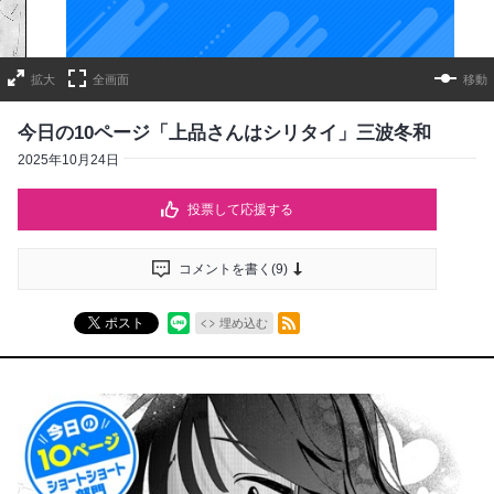
拡大
全画面
移動
今日の10ページ「上品さんはシリタイ」三波冬和
2025年10月24日
投票して応援する
コメントを書く(
9
)
RSSフィード
ポスト
埋め込む