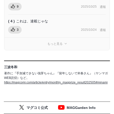
9
2025/10/25
通報
( 4 )
これは、連載じゃな
3
2025/10/24
通報
もっと見る
三波冬和
著作に『手加減できない強芽ちゃん』『留年しないで米春さん』（ヤンマガ
WEB読切）など。
https://magcomi.com/article/entry/monthly_magprize_result202505#minami
マグコミ公式
MAGGarden Info