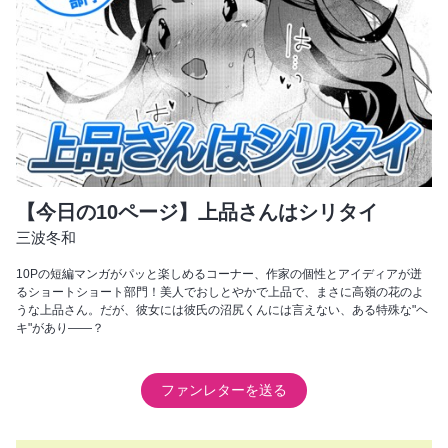
【今日の10ページ】上品さんはシリタイ
三波冬和
10Pの短編マンガがパッと楽しめるコーナー、作家の個性とアイディアが迸
るショートショート部門！美人でおしとやかで上品で、まさに高嶺の花のよ
うな上品さん。だが、彼女には彼氏の沼尻くんには言えない、ある特殊な"ヘ
キ"があり――？
ファンレターを送る