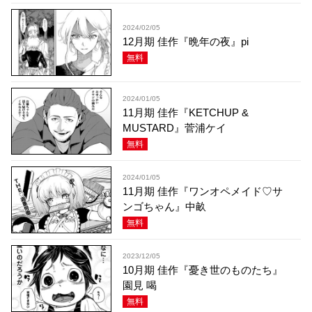
2024/02/05
12月期 佳作『晩年の夜』pi
無料
2024/01/05
11月期 佳作『KETCHUP &
MUSTARD』菅浦ケイ
無料
2024/01/05
11月期 佳作『ワンオペメイド♡サ
ンゴちゃん』中畝
無料
2023/12/05
10月期 佳作『憂き世のものたち』
園見 喝
無料