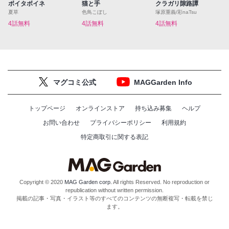
ボイタボイネ
猫と手
クラガリ隙路譚
夏草
色鳥こぼし
塚原重義/彩naTsu
4話無料
4話無料
4話無料
マグコミ公式
MAGGarden Info
トップページ
オンラインストア
持ち込み募集
ヘルプ
お問い合わせ
プライバシーポリシー
利用規約
特定商取引に関する表記
Copyright © 2020
MAG Garden corp.
All rights Reserved. No reproduction or
republication without written permission.
掲載の記事・写真・イラスト等のすべてのコンテンツの無断複写・転載を禁じ
ます。