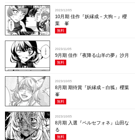
2023/12/05
10月期 佳作『妖縁成－大狗－』櫻
葉 峯
無料
2023/11/05
9月期 佳作『夜降る山羊の夢』沙月
無料
2023/10/05
8月期 期待賞『妖縁成－白狐』櫻葉
峯
無料
2023/10/05
8月期 入選『ペルセフォネ』山田な
る
無料