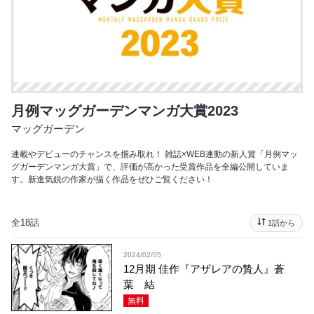
月例マッグガーデンマンガ大賞2023
マッグガーデン
連載やデビューのチャンスを掴み取れ！ 雑誌×WEB連動の新人賞「月例マッ
グガーデンマンガ大賞」で、評価が高かった受賞作品を全編公開していま
す。新進気鋭の作家が描く作品をぜひご覧ください！
全18話
1話から
2024/02/05
12月期 佳作『アザレアの贄人』蒼
葉 結
無料