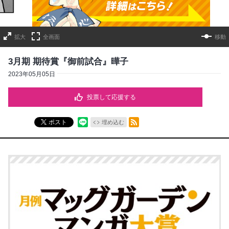
拡大
全画面
移動
3月期 期待賞『御前試合』曄子
2023年05月05日
投票して応援する
RSSフィード
ポスト
埋め込む