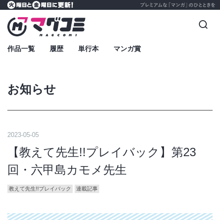
プレミアムな「マンガ」のひとときを
火曜日と金曜日に更新！
マグコミ – Mag Garden Comic Online
検索
作品一覧
履歴
単行本
マンガ賞
お知らせ
2023
-
05
-
05
【教えて先生!!プレイバック】第23
回・六甲島カモメ先生
教えて先生!!プレイバック
連載記事