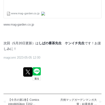
www.mag-garden.co.jp
次回（5月20日更新）は
しばの番茶先生 ケンイチ先生
です！お楽
しみに！
magcomi
2023-05-05 12:00
【今月の第1巻】Comics
月例マッグガーデンマンガ大
«
»
introMAGtion【202…
賞・結果発表 …