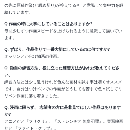
の先に原稿作業(と締め切り)が控えてるぞ! と意識して集中力を継
続しています。
Q.作画の時に大事にしていることはありますか?
毎回少しずつ作画スピードを上げられるように意識して描いてい
ます。
Q. ずばり、作品作りで一番大切にしているのは何ですか?
オッサンとか化け物系の作画。
Q. 独自の練習方法、役に立った練習方法があれば教えてくださ
い。
練習方法とは少し違うけれど色んな画材を試す事は凄くオススメ
です。自分はつけペンでの作画がどうしても苦手で色々試してミ
リペン作画に落ち着きました。
Q. 漫画に限らず、 志望者の方に是非見てほしい作品はあります
か?
アニメだと『フリクリ』、『ストレンヂア 無皇刃譚』。実写映画
だと 『ファイト・クラブ』。